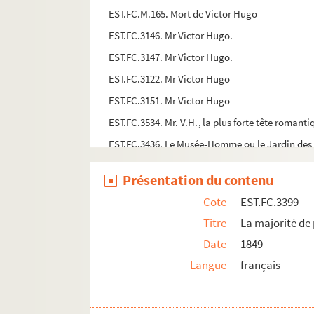
EST.FC.M.165. Mort de Victor Hugo
EST.FC.3146. Mr Victor Hugo.
EST.FC.3147. Mr Victor Hugo.
EST.FC.3122. Mr Victor Hugo
EST.FC.3151. Mr Victor Hugo
EST.FC.3534. Mr. V.H., la plus forte tête romanti
EST.FC.3436. Le Musée-Homme ou le Jardin des 
EST.FC.3076. Naissance de Victor Hugo
Présentation du contenu
EST.FC.3077. Naissance de Victor Hugo
Cote
EST.FC.3399
EST.FC.G.82. Napoleon IV Empereur des français p
Titre
La majorité de
EST.FC.3409. Le nouveau livre de Victor Hugo
Date
1849
EST.FC.3371. Les nouveaux sénateurs
Langue
français
EST.FC.3486. La Nouvelle Hypatie
EST.FC.3337. Les obsèques de Victor Hugo