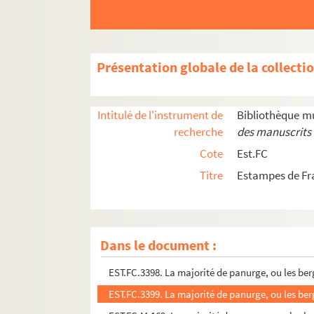
EST.FC.3119. M. Victor Hugo.
EST.FC.3533. M. Victor Hugo
EST.FC.3161. Madame Victor Hugo
Présentation globale de la collecti
EST.FC.3294. La maison de Victor Hugo le jour d
EST.FC.3387. La maison des drapeaux
Intitulé de l'instrument de
Bibliothèque m
EST.FC.3321. La maison mortuaire.
recherche
des manuscrits 
EST.FC.3150. La maison natale de Victor Hugo
Cote
Est.FC
EST.FC.3156. Maison où est né Victor Hugo, à 
Titre
Estampes de F
EST.FC.3356. Le maître & son oeuvre
EST.FC.3357. Le maître & son oeuvre
EST.FC.3358. Le maître & son oeuvre
Dans le document :
EST.FC.3360. Le maître & son oeuvre
EST.FC.3398. La majorité de panurge, ou les be
EST.FC.3399. La majorité de panurge, ou les be