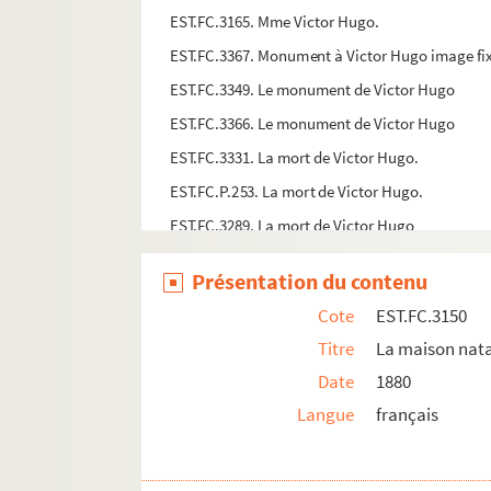
EST.FC.3165. Mme Victor Hugo.
EST.FC.3367. Monument à Victor Hugo image fi
EST.FC.3349. Le monument de Victor Hugo
EST.FC.3366. Le monument de Victor Hugo
EST.FC.3331. La mort de Victor Hugo.
EST.FC.P.253. La mort de Victor Hugo.
EST.FC.3289. La mort de Victor Hugo
EST.FC.M.165. Mort de Victor Hugo
Présentation du contenu
EST.FC.3146. Mr Victor Hugo.
Cote
EST.FC.3150
EST.FC.3147. Mr Victor Hugo.
Titre
La maison nata
EST.FC.3122. Mr Victor Hugo
Date
1880
EST.FC.3151. Mr Victor Hugo
Langue
français
EST.FC.3534. Mr. V.H., la plus forte tête romanti
EST.FC.3436. Le Musée-Homme ou le Jardin des 