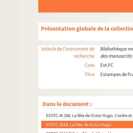
EST.FC.3499. L'Eglantine
EST.FC.3435. Les élections en 1871
EST.FC.3421. Les Elus de Paris.
Présentation globale de la collecti
EST.FC.M.147. En classe !
EST.FC.3361. Encre Victor Hugo
Intitulé de l'instrument de
Bibliothèque m
EST.FC.3474. Entrée triomphale du Petit Badingu
recherche
des manuscrits 
EST.FC.3475. Entrée triomphale du Petit Badingu
Cote
Est.FC
EST.FC.3476. Entrée triomphale du Petit Badingu
Titre
Estampes de F
EST.FC.3477. Entrée triomphale du Petit Badingu
EST.FC.3419. Etrennes à divers (1 à 10)
EST.FC.3539. Exposition des produits de l'indust
Dans le document :
EST.FC.3303. Exposition du corps de Victor Hugo
EST.FC.M.168. La fête de Victor Hugo. L'ordre et
EST.FC.3218. La Fête de Victor Hugo