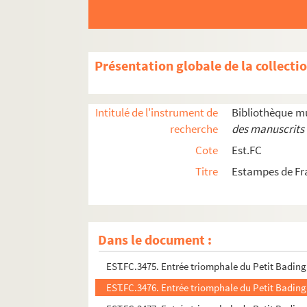
EST.FC.3439. L'Eclipse du 7 janvier
EST.FC.3440. L'Eclipse du 7 janvier
EST.FC.3441. L'Eclipse du 7 janvier
Présentation globale de la collecti
EST.FC.3442. L'Eclipse du 7 janvier
EST.FC.3443. L'Eclipse du 7 janvier
Intitulé de l'instrument de
Bibliothèque m
EST.FC.M.150. L'Eclipse du 7 janvier
recherche
des manuscrits 
EST.FC.3499. L'Eglantine
Cote
Est.FC
EST.FC.3435. Les élections en 1871
Titre
Estampes de F
EST.FC.3421. Les Elus de Paris.
EST.FC.M.147. En classe !
EST.FC.3361. Encre Victor Hugo
Dans le document :
EST.FC.3474. Entrée triomphale du Petit Badingu
EST.FC.3475. Entrée triomphale du Petit Badingu
EST.FC.3476. Entrée triomphale du Petit Badingu