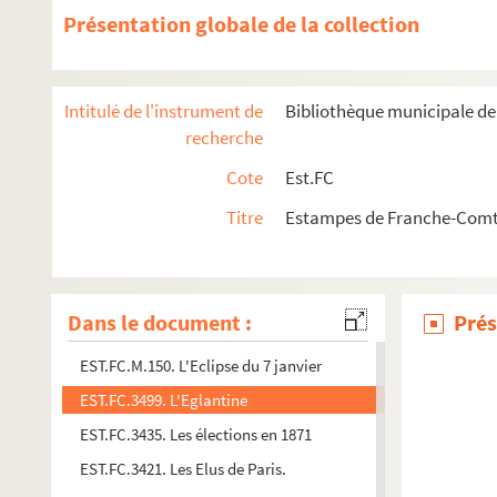
Présentation globale de la collection
EST.FC.3549. Dessin de M. Victor Hugo.
EST.FC.3535. La distribution des drapeaux / Chacun le sien !...
EST.FC.3538. Distribution solennelle des prix du Journal pour
Intitulé de l'instrument de
Bibliothèque municipale d
EST.FC.3437. L'Eclipse du 7 janvier
recherche
EST.FC.3438. L'Eclipse du 7 janvier
Cote
Est.FC
EST.FC.3439. L'Eclipse du 7 janvier
Titre
Estampes de Franche-Comt
EST.FC.3440. L'Eclipse du 7 janvier
EST.FC.3441. L'Eclipse du 7 janvier
EST.FC.3442. L'Eclipse du 7 janvier
Dans le document :
Prés
EST.FC.3443. L'Eclipse du 7 janvier
EST.FC.M.150. L'Eclipse du 7 janvier
EST.FC.3499. L'Eglantine
EST.FC.3435. Les élections en 1871
EST.FC.3421. Les Elus de Paris.