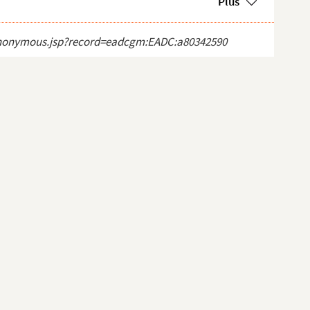
Plus
ct_anonymous.jsp?record=eadcgm:EADC:a80342590