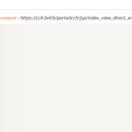
ocument :
https://ccfr.bnf.fr/portailccfr/jsp/index_view_dire
nne ville de Paris
nne ville de Paris
nne ville de Paris
nne ville de Paris
iomphe dans la nuit du 31 mai au 1er juin 1885
 la fête. Engueulade par E. Zola