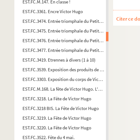
EST.FC.M.147. En classe !
EST.FC.3361. Encre Victor Hugo
Citer ce d
EST.FC.3474. Entrée triomphale du Petit Badinguet dans sa bo
EST.FC.3475. Entrée triomphale du Petit Badinguet dans sa bo
EST.FC.3476. Entrée triomphale du Petit Badinguet dans sa bo
EST.FC.3477. Entrée triomphale du Petit Badinguet dans sa bo
EST.FC.3419. Etrennes à divers (1 à 10)
EST.FC.3539. Exposition des produits de l'industrie politique.
EST.FC.3303. Exposition du corps de Victor Hugo à l'Arc de Tr
EST.FC.M.168. La fête de Victor Hugo. L'ordre et la marche de
EST.FC.3218. La Fête de Victor Hugo
EST.FC.3218 BIS. La Fête de Victor Hugo
EST.FC.3219. La Fête de Victor Hugo
EST.FC.3220. La Fête de Victor Hugo
EST.FC.3522. Fête du 4 mai.