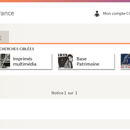
rance
Mon compte C
du Panthéon.
E
CHERCHES CIBLÉES
Imprimés
Base
multimédia
Patrimoine
Notice
1 sur 1
1885.
1885.