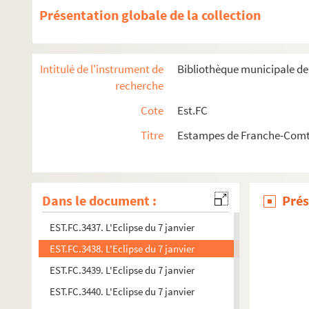
Présentation globale de la collection
EST.FC.M.173. Croisade contre le socialisme
EST.FC.3092. Portraitsde Victor Hugo et Cuvier
EST.FC.3370. Les députés de Paris
Intitulé de l'instrument de
Bibliothèque municipale d
EST.FC.3491. La dernière muse
recherche
EST.FC.3264. Les derniers moments de Victor Hugo, le 22 mai 
Cote
Est.FC
EST.FC.3265. Les derniers moments de Victor Hugo, le 22 mai 
Titre
Estampes de Franche-Comt
EST.FC.3266. Les derniers moments de Victor Hugo
EST.FC.3549. Dessin de M. Victor Hugo.
EST.FC.3535. La distribution des drapeaux / Chacun le sien !...
Dans le document :
Prés
EST.FC.3538. Distribution solennelle des prix du Journal pour
EST.FC.3437. L'Eclipse du 7 janvier
EST.FC.3438. L'Eclipse du 7 janvier
EST.FC.3439. L'Eclipse du 7 janvier
EST.FC.3440. L'Eclipse du 7 janvier