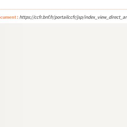
ocument :
https://ccfr.bnf.fr/portailccfr/jsp/index_view_dire
nne ville de Paris
nne ville de Paris
nne ville de Paris
nne ville de Paris