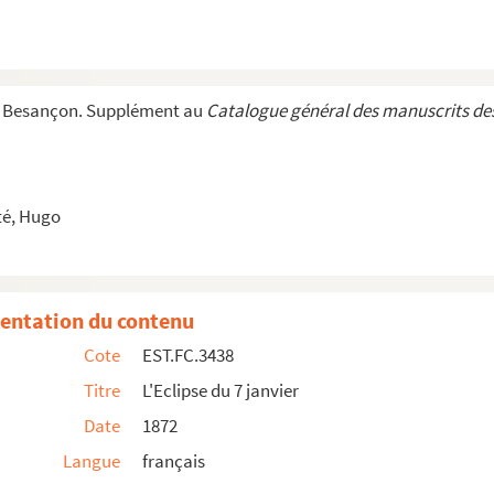
e Besançon. Supplément au
Catalogue général des manuscrits des
1885.
1885.
é, Hugo
..
entation du contenu
 Rire
Cote
EST.FC.3438
Titre
L'Eclipse du 7 janvier
Date
1872
Langue
français