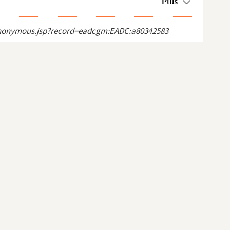
Plus
ct_anonymous.jsp?record=eadcgm:EADC:a80342583