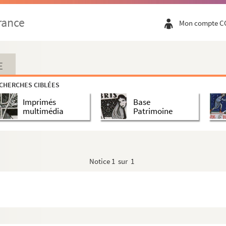
rance
Mon compte C
E
CHERCHES CIBLÉES
upe de M. Lemaire, érigé devant le palais des Champs-...
Imprimés
Base
multimédia
Patrimoine
du Panthéon.
Notice
1 sur 1