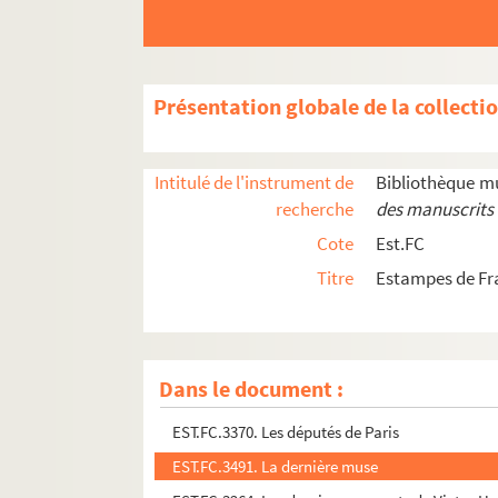
EST.FC.3214. Conférence sur l'Exposition de Ph
EST.FC.3315. Le corbillard passant devant l'Imm
EST.FC.3216. Les coulisses du salon
Présentation globale de la collecti
EST.FC.3217. Les coulisses du salon
EST.FC.P.255. Les couronnes et les trophées sur
Intitulé de l'instrument de
Bibliothèque m
EST.FC.3434. Course Electorale
recherche
des manuscrits 
EST.FC.M.149. Course Electorale
Cote
Est.FC
EST.FC.3422. Un cri !.....
Titre
Estampes de F
EST.FC.3423. Un cri !.....
EST.FC.M.161. Un cri !.....
EST.FC.M.173. Croisade contre le socialisme
Dans le document :
EST.FC.3092. Portraitsde Victor Hugo et Cuvier
EST.FC.3370. Les députés de Paris
EST.FC.3491. La dernière muse