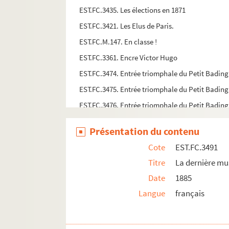
EST.FC.3435. Les élections en 1871
EST.FC.3421. Les Elus de Paris.
EST.FC.M.147. En classe !
EST.FC.3361. Encre Victor Hugo
EST.FC.3474. Entrée triomphale du Petit Badingu
EST.FC.3475. Entrée triomphale du Petit Badingu
EST.FC.3476. Entrée triomphale du Petit Badingu
EST.FC.3477. Entrée triomphale du Petit Badingu
Présentation du contenu
EST.FC.3419. Etrennes à divers (1 à 10)
Cote
EST.FC.3491
EST.FC.3539. Exposition des produits de l'indust
Titre
La dernière mu
EST.FC.3303. Exposition du corps de Victor Hugo
Date
1885
EST.FC.M.168. La fête de Victor Hugo. L'ordre et
Langue
français
EST.FC.3218. La Fête de Victor Hugo
EST.FC.3218 BIS. La Fête de Victor Hugo