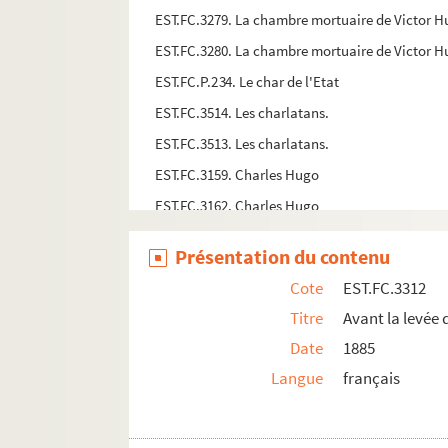
EST.FC.3279. La chambre mortuaire de Victor Hu
EST.FC.3280. La chambre mortuaire de Victor Hu
EST.FC.P.234. Le char de l'Etat
EST.FC.3514. Les charlatans.
EST.FC.3513. Les charlatans.
EST.FC.3159. Charles Hugo
EST.FC.3162. Charles Hugo
EST.FC.3396. Condamné aux applaudissements 
Présentation du contenu
EST.FC.3214. Conférence sur l'Exposition de Ph
Cote
EST.FC.3312
EST.FC.3315. Le corbillard passant devant l'Imm
Titre
Avant la levée 
EST.FC.3216. Les coulisses du salon
Date
1885
EST.FC.3217. Les coulisses du salon
Langue
français
EST.FC.P.255. Les couronnes et les trophées sur
EST.FC.3434. Course Electorale