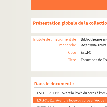
EST.FC.3511. Assis par terre.
EST.FC.3324. Au Panthéon
EST.FC.M.152. Auguste Vacquerie
Présentation globale de la collecti
EST.FC.3458. Auguste Vacquerie
EST.FC.3459. Auguste Vacquerie
Intitulé de l'instrument de
Bibliothèque m
EST.FC.3457. Auguste Vacquerie
recherche
des manuscrits 
EST.FC.3460. Auguste Vacquerie
Cote
Est.FC
EST.FC.3461. Auguste Vacquerie
Titre
Estampes de F
EST.FC.3462. Auguste Vacquerie
EST.FC.3478. Auguste Vacquerie
EST.FC.3487. Auguste Vacquerie
Dans le document :
EST.FC.3506. Auguste Vacquerie
EST.FC.3311 BIS. Avant la levée du corps à l'Arc
EST.FC.3312. Avant la levée du corps à l'Arc de 