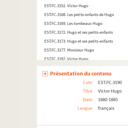
EST.FC.3152. Victor Hugo
EST.FC.3168. Les petits-enfants de Hugo
EST.FC.3169. Les tombeaux Hugo
EST.FC.3172. Hugo et ses petits-enfants
EST.FC.3173. Hugo et ses petits-enfants
EST.FC.3177. Monsieur Hugo
EST.FC.3182. Victor Hugo
EST.FC.3181. Hugo
Présentation du contenu
EST.FC.3178. Victor Hugo
Cote
EST.FC.3190
EST.FC.3179. Victor Hugo
Titre
Victor Hugo
EST.FC.3253. A 80 ans.
Date
1880-1885
EST.FC.3548. A l'Arc de Triomphe. - Allégorie
Langue
français
EST.FC.3450. A propos de Ruy Blas
EST.FC.3451. A propos de Ruy Blas