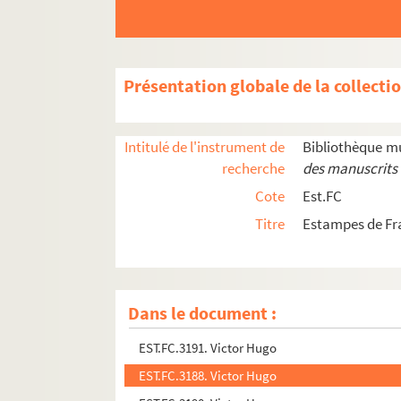
EST.FC.3383. Portrait de V. Hugo
EST.FC.3379. Victor Hugo sur son lit de mort
EST.FC.3381. Portrait de V. Hugo
Présentation globale de la collecti
EST.FC.3380. Victor Hugo de profil
EST.FC.3385. Buste de Victor Hugo
Intitulé de l'instrument de
Bibliothèque m
EST.FC.3394. Un pavois pour porter le prince Lo
recherche
des manuscrits 
EST.FC.3394BIS. Un pavois pour porter le prince
Cote
Est.FC
EST.FC.3395. Mort à la tragédie
Titre
Estampes de F
EST.FC.3400. Grrrrand assaut définitif !
EST.FC.3401. Poètes po litiques
EST.FC.3186. Portrait de Victor Hugo
Dans le document :
EST.FC.3187. Portrait de Victor Hugo
EST.FC.3191. Victor Hugo
EST.FC.3188. Victor Hugo