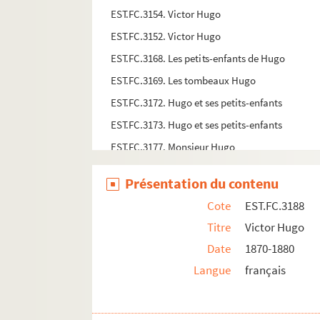
EST.FC.3154. Victor Hugo
EST.FC.3152. Victor Hugo
EST.FC.3168. Les petits-enfants de Hugo
EST.FC.3169. Les tombeaux Hugo
EST.FC.3172. Hugo et ses petits-enfants
EST.FC.3173. Hugo et ses petits-enfants
EST.FC.3177. Monsieur Hugo
EST.FC.3182. Victor Hugo
Présentation du contenu
EST.FC.3181. Hugo
Cote
EST.FC.3188
EST.FC.3178. Victor Hugo
Titre
Victor Hugo
EST.FC.3179. Victor Hugo
Date
1870-1880
EST.FC.3253. A 80 ans.
Langue
français
EST.FC.3548. A l'Arc de Triomphe. - Allégorie
EST.FC.3450. A propos de Ruy Blas