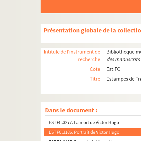
EST.FC.3516. L'Etna sur la poitrine.
EST.FC.3503. Ô Sénat !
EST.FC.3553. Sabots de Noël
Présentation globale de la collecti
EST.FC.3555. Victor Hugo
EST.FC.3558. Victor Hugo en Sphinx
Intitulé de l'instrument de
Bibliothèque m
EST.FC.3541. Diverses estampes
recherche
des manuscrits 
EST.FC.3251. Victor Hugo
Cote
Est.FC
EST.FC.3252. Victor Hugo
Titre
Estampes de F
EST.FC.3096. (M.Victor Hugo.)
EST.FC.3110. Victor Hugo
EST.FC.3098. Victor Hugo
Dans le document :
EST.FC.3257. Les petits-enfants de Victor Hugo
EST.FC.3277. La mort de Victor Hugo
EST.FC.3186. Portrait de Victor Hugo