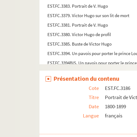
EST.FC.3383. Portrait de V. Hugo
EST.FC.3379. Victor Hugo sur son lit de mort
EST.FC.3381. Portrait de V. Hugo
EST.FC.3380. Victor Hugo de profil
EST.FC.3385. Buste de Victor Hugo
EST.FC.3394. Un pavois pour porter le prince Lo
EST.FC.3394BIS. Un pavois pour porter le prince
EST.FC.3395. Mort à la tragédie
Présentation du contenu
EST.FC.3400. Grrrrand assaut définitif !
Cote
EST.FC.3186
EST.FC.3401. Poètes po litiques
Titre
Portrait de Vi
EST.FC.3186. Portrait de Victor Hugo
Date
1800-1899
EST.FC.3187. Portrait de Victor Hugo
Langue
français
EST.FC.3191. Victor Hugo
EST.FC.3188. Victor Hugo