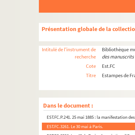
Présentation globale de la collecti
Intitulé de l'instrument de
Bibliothèque m
recherche
des manuscrits 
Cote
Est.FC
EST.FC.3353. Le 14 juillet
Titre
Estampes de F
EST.FC.3368. 1802-1902 V. Hugo
EST.FC.3183. 1841 - Victor HUGO
EST.FC.3183. 1841 Victor Hugo
Dans le document :
EST.FC.3333. 25 mai 1885 : la manifestation des
EST.FC.P.241. 25 mai 1885 : la manifestation des
EST.FC.3261. Le 30 mai à Paris.