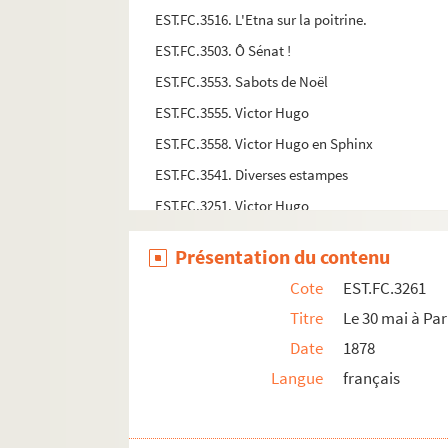
EST.FC.3516. L'Etna sur la poitrine.
EST.FC.3503. Ô Sénat !
EST.FC.3553. Sabots de Noël
EST.FC.3555. Victor Hugo
EST.FC.3558. Victor Hugo en Sphinx
EST.FC.3541. Diverses estampes
EST.FC.3251. Victor Hugo
EST.FC.3252. Victor Hugo
Présentation du contenu
EST.FC.3096. (M.Victor Hugo.)
Cote
EST.FC.3261
EST.FC.3110. Victor Hugo
Titre
Le 30 mai à Par
EST.FC.3098. Victor Hugo
Date
1878
EST.FC.3257. Les petits-enfants de Victor Hugo
Langue
français
EST.FC.3277. La mort de Victor Hugo
EST.FC.3186. Portrait de Victor Hugo