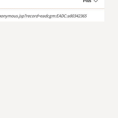
Plus
ct_anonymous.jsp?record=eadcgm:EADC:a80342365