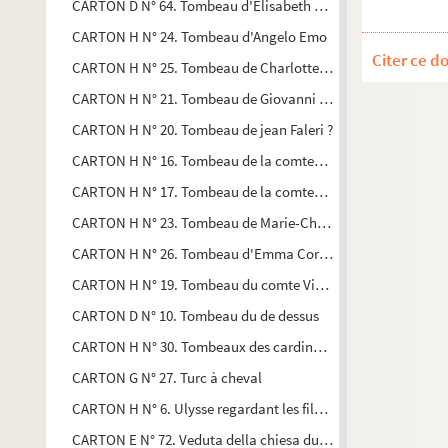
CARTON D N° 64. Tombeau d'Elisabeth Farneze ? orné d'embl
CARTON H N° 24. Tombeau d'Angelo Emo
Citer ce d
CARTON H N° 25. Tombeau de Charlotte-Godefride-Elisabeth
CARTON H N° 21. Tombeau de Giovanni Volpieto
CARTON H N° 20. Tombeau de jean Faleri ?
CARTON H N° 16. Tombeau de la comtesse de Haro
CARTON H N° 17. Tombeau de la comtesse de Haro
CARTON H N° 23. Tombeau de Marie-Christine de Lorraine, a
CARTON H N° 26. Tombeau d'Emma Correi
CARTON H N° 19. Tombeau du comte Victor Alfieri commandé
CARTON D N° 10. Tombeau du de dessus
CARTON H N° 30. Tombeaux des cardinaux Philippe de Lévis e
CARTON G N° 27. Turc à cheval
CARTON H N° 6. Ulysse regardant les fils d'Alcinous danser
CARTON E N° 72. Veduta della chiesa ducal di S. Marco