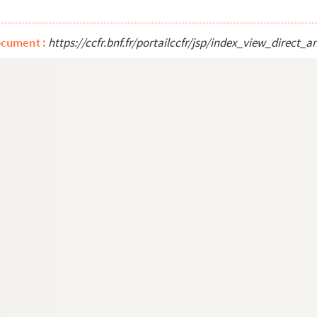
ore
ocument :
https://ccfr.bnf.fr/portailccfr/jsp/index_view_dire
iore
liera
ospero
io di propaganda fide, architettura del cavalier Borromi...
élope
ions, coupes, médailles ( Sigismondus Malatesta)
de Saint-Paul
ux inscriptions antiques sur la partie supérieure