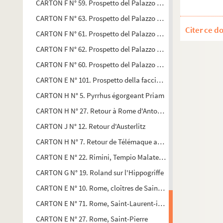
CARTON F N° 59. Prospetto del Palazzo Bentivogli
CARTON F N° 63. Prospetto del Palazzo Caprara da S. Salvat
Citer ce d
CARTON F N° 61. Prospetto del Palazzo Gessi in Strada Magg
CARTON F N° 62. Prospetto del Palazzo Malvezzi in Strada Ga
CARTON F N° 60. Prospetto del Palazzo Zambeccari da S. Pr
CARTON E N° 101. Prospetto della facciata laterale del Colleg
CARTON H N° 5. Pyrrhus égorgeant Priam
CARTON H N° 27. Retour à Rome d'Antonio Canova
CARTON J N° 12. Retour d'Austerlitz
CARTON H N° 7. Retour de Télémaque auprès de sa mère Pén
CARTON E N° 22. Rimini, Tempio Malatestiano : plans, élévat
CARTON G N° 19. Roland sur l'Hippogriffe
CARTON E N° 10. Rome, cloîtres de Saint-Jean-de-Latran et 
CARTON E N° 71. Rome, Saint-Laurent-in-Damaso, façade et de
CARTON E N° 27. Rome, Saint-Pierre