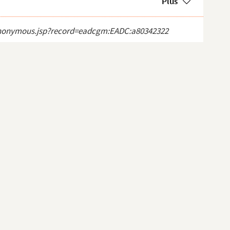
Plus
ct_anonymous.jsp?record=eadcgm:EADC:a80342322