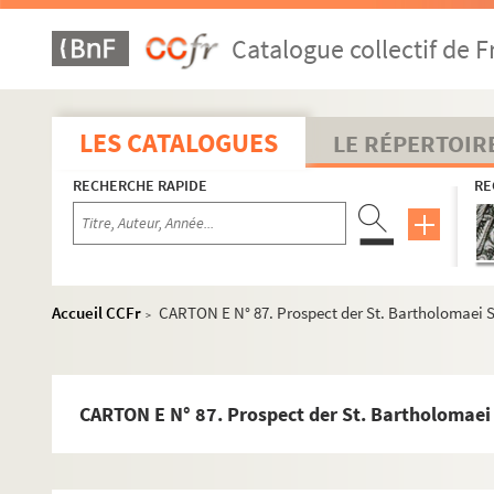
CARTON H N° 57. Portrait de Claude de Housset, marquis de
CARTON D N° 27. Portrait de Diderot en médaillon
Catalogue collectif de F
CARTON H N° 46. Portrait de femme vue de profil
CARTON H N° 53. Portrait de feu Madame la Duchesse de Pol
LES CATALOGUES
LE RÉPERTOIR
CARTON D N° 24. Portrait de G. Washington
CARTON D N° 23. Portrait de J. Hancock
RECHERCHE RAPIDE
RE
CARTON D N° 47. Portrait de Jacques Delille
CARTON H N° 35. Portrait de jeune homme de profil
CARTON H N° 55. Portrait de L. Bay de Curys
CARTON H N° 59. Portrait de la Princesse d'Aszkow
Accueil CCFr
CARTON E N° 87. Prospect der St. Bartholomaei S
>
CARTON H N° 43. Portrait de La Valette
CARTON H N° 58. Portrait de l'abbé P.F. Copette
CARTON E N° 87. Prospect der St. Bartholomaei 
CARTON H N° 65. Portrait de Mademoiselle Clairon, célèbre a
CARTON H N° 64. Portrait de Marguerite Lecomte, de profil e
CARTON H N° 47. Portrait de vieillard de profil