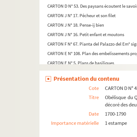
CARTON D N° 53. Des paysans écoutent le savoi
CARTON J N° 17. Pêcheur et son filet
CARTON J N° 18. Pense-ij bien
CARTON J N° 16. Petit enfant et moutons
CARTON F N° 67. Pianta del Palazzo del Em° si
CARTON E N° 108. Plan des embelissements projet
CARTON E N° 5. Plans de basiliques
CARTON C N° 223. Poing fermé
Présentation du contenu
CARTON E N° 82. Portail de la cathédrale de 
Cote
CARTON D N° 4
CARTON E N° 81. Portail de l'église de Notre 
Titre
Obélisque du Q
CARTON E N° 23. Porte monumentale à quatre ét
décoré des deu
CARTON H N° 44. Porte romaine et bas-relief
Date
1700-1790
CARTON H N° 57. Portrait de Claude de Housset
Importance matérielle
1 estampe
CARTON D N° 27. Portrait de Diderot en médail