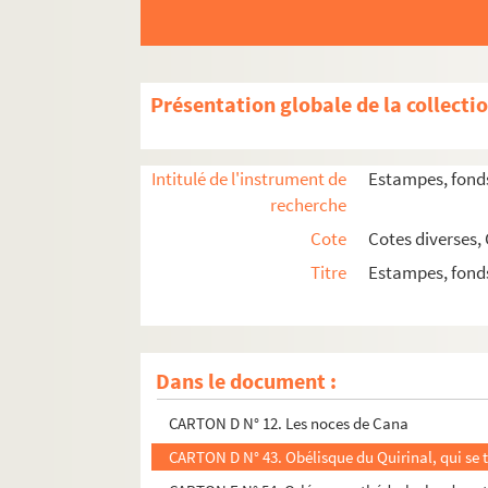
CARTON H N° 2. Mercure confiant bacchus à la
CARTON J N° 14. Mère entourée de ses enfants
CARTON H N° 63. Michel Ange Buonaroti, de pro
Présentation globale de la collecti
CARTON E N° 67. Milan, Thermes d'Hercule
CARTON G N° 3. Moïse défendant les filles de Je
Intitulé de l'instrument de
Estampes, fonds
CARTON E N° 8. Monastère Sacro Speco (Subiaco
recherche
CARTON D N° 52. Monument à la mémoire de J. 
Cote
Cotes diverses,
CARTON D N° 65. Monument classique, vu de l'i
Titre
Estampes, fonds
CARTON H N° 22. Monument funéraire
CARTON C N° 209. Monuments sculptés
CARTON E N° 105. Naples, élévation et coupe de 
Dans le document :
CARTON E N° 106. Naples, plan et projet de l'ég
CARTON D N° 12. Les noces de Cana
CARTON D N° 43. Obélisque du Quirinal, qui se t