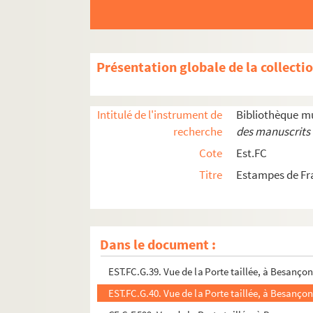
EST.FC.259 1. Vue de la place de l'Hôtel de Vill
EST.FC.269. Vue de la place de l'Hôtel de Ville 
EST.FC.1139. Vue de la Porte percée à Besançon
Présentation globale de la collecti
EST.FC.1140. Vue de la Porte percée à Besançon
EST.FC.1141. Vue de la Porte percée à Besançon
Intitulé de l'instrument de
Bibliothèque m
EST.FC.1142. Vue de la Porte percée à Besançon
recherche
des manuscrits 
EST.FC.1135. Vue de la Porte taillée, à Besanç
Cote
Est.FC
EST.FC.1136 (1). Vue de la Porte taillée, à Be
Titre
Estampes de Fr
EST.FC.1137 (1). Vue de la Porte taillée, à Be
EST.FC.1138. Vue de la Porte taillée, à Besanç
EST.FC.1143. Vue de la Porte taillée, à Besanç
Dans le document :
EST.FC.G.38. Vue de la Porte taillée, à Besanç
EST.FC.G.39. Vue de la Porte taillée, à Besanç
EST.FC.G.40. Vue de la Porte taillée, à Besanç