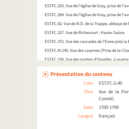
EST.FC.263. Vue de l'église de Gray, prise de l'
EST.FC.264. Vue de l'église de Gray, prise de l'
EST.FC.62. Vue de N.D. de la Trappe, abbaye de
EST.FC.327. Vue de Richecourt : Haute-Saône
EST.FC.372. Vue des cascades de l'Esme près la 
EST.FC.M.145. Vue des casernes (Prise de la Cita
EST.FC.156. Vue des grottes d'Osselles, à quatr
EST.FC.157. Vue des grottes d'Osselles, à quatr
Présentation du contenu
EST.FC.158. Vue des grottes d'Osselles, à quatr
Cote
EST.FC.G.40
EST.FC.159. Vue des grottes d'Osselles, à quatr
Titre
Vue de la Por
EST.FC.160. Vue des grottes d'Osselles, à quatr
Comté)
EST.FC.544. Vue des Remparts de Dôle
Date
1700-1799
EST.FC.199. Vue du Saut du Doubs : cataracte d
Langue
français
EST.FC.25. Vue du Château de Chatillon (dép.t 