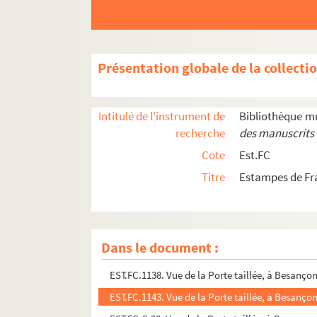
EST.FC.545. Vue de Dole, prise du faubourg dit 
EST.FC.379. Vue de la Faucille et de la Vallée de
EST.FC.232. Vue de la partie septentrionale d
Présentation globale de la collecti
EST.FC.259 1. Vue de la place de l'Hôtel de Vill
EST.FC.269. Vue de la place de l'Hôtel de Ville 
Intitulé de l'instrument de
Bibliothèque m
EST.FC.1139. Vue de la Porte percée à Besançon
recherche
des manuscrits 
EST.FC.1140. Vue de la Porte percée à Besançon
Cote
Est.FC
EST.FC.1141. Vue de la Porte percée à Besançon
Titre
Estampes de Fr
EST.FC.1142. Vue de la Porte percée à Besançon
EST.FC.1135. Vue de la Porte taillée, à Besanç
EST.FC.1136 (1). Vue de la Porte taillée, à Be
Dans le document :
EST.FC.1137 (1). Vue de la Porte taillée, à Be
EST.FC.1138. Vue de la Porte taillée, à Besanç
EST.FC.1143. Vue de la Porte taillée, à Besanç