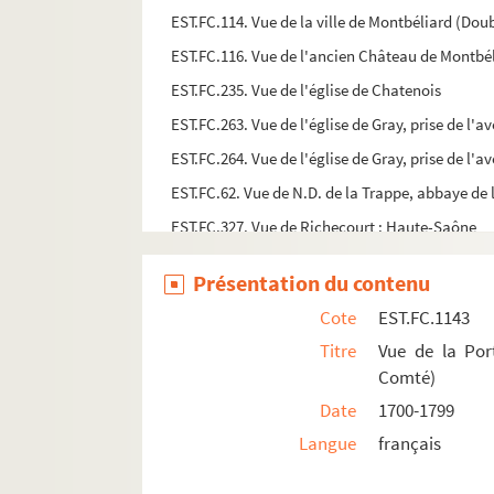
EST.FC.114. Vue de la ville de Montbéliard (Dou
EST.FC.116. Vue de l'ancien Château de Montbél
EST.FC.235. Vue de l'église de Chatenois
EST.FC.263. Vue de l'église de Gray, prise de l'
EST.FC.264. Vue de l'église de Gray, prise de l'
EST.FC.62. Vue de N.D. de la Trappe, abbaye de
EST.FC.327. Vue de Richecourt : Haute-Saône
EST.FC.372. Vue des cascades de l'Esme près la 
Présentation du contenu
EST.FC.M.145. Vue des casernes (Prise de la Cita
Cote
EST.FC.1143
EST.FC.156. Vue des grottes d'Osselles, à quatr
Titre
Vue de la Por
EST.FC.157. Vue des grottes d'Osselles, à quatr
Comté)
EST.FC.158. Vue des grottes d'Osselles, à quatr
Date
1700-1799
EST.FC.159. Vue des grottes d'Osselles, à quatr
Langue
français
EST.FC.160. Vue des grottes d'Osselles, à quatr