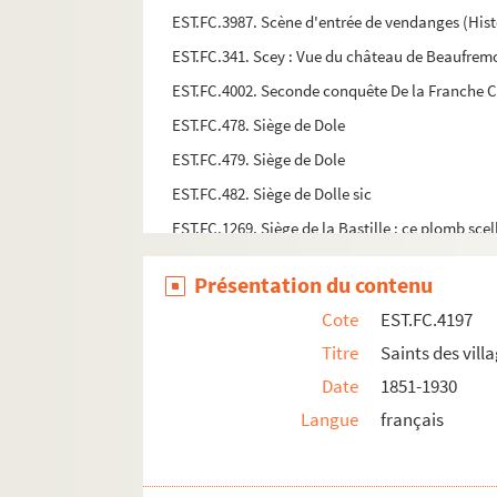
EST.FC.3987. Scène d'entrée de vendanges (Hist
EST.FC.341. Scey : Vue du château de Beaufremo
EST.FC.4002. Seconde conquête De la Franche C
EST.FC.478. Siège de Dole
EST.FC.479. Siège de Dole
EST.FC.482. Siège de Dolle sic
EST.FC.1269. Siège de la Bastille : ce plomb scel
EST.FC.506. Le siège de la ville de Dole capitale
Présentation du contenu
EST.FC.507. Le siège de la ville de Dole capitale
Cote
EST.FC.4197
EST.FC.4080. Société Anonyme pour la fabricat
Titre
Saints des vill
EST.FC.M.69. Société des amis des Beaux-Arts 
Date
1851-1930
EST.FC.M.70. Société des amis des Beaux-Arts 
Langue
français
EST.FC.4034. Société philharmonique 1836
EST.FC.1360. Soeur Marthe aidant les rescapés