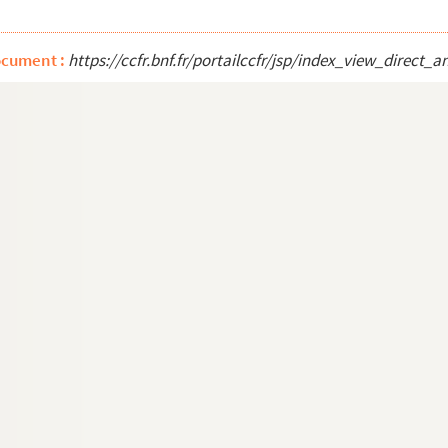
ocument :
https://ccfr.bnf.fr/portailccfr/jsp/index_view_dire
xposition universelle de 1855
er neüerbauten H. Kapelle der Einsiedl. Gnaden Mutter...
s du temps) : le logement du recteur, le logement ...