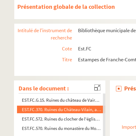
Présentation globale de la collection
EST.FC.G.10. Ruines du château de Montferrand : Franche-C
EST.FC.137. Ruines du château de Montron
EST.FC.146. Ruines du Château de Neufchâtel (Bourgogne)
Intitulé de l'instrument de
Bibliothèque municipale d
EST.FC.318. Ruines du Château de Passavant : Franche-Comt
recherche
EST.FC.328. Ruines du Château de Richecourt : Franche-Com
Cote
Est.FC
EST.FC.329. Ruines du Château de Richecourt : Franche-Com
Titre
Estampes de Franche-Comté
EST.FC.333. Ruines du Château de Rupt : Franche-Comté
EST.FC.334. Ruines du Château de Rupt : Franche-Comté
EST.FC.206. Ruines du château de Scey
Dans le document :
Prés
EST.FC.222. Ruines du château de Vaire : Franche-Comté
EST.FC.G.15. Ruines du château de Vaire : Franche-Comté
EST.FC.370. Ruines du Château-Vilain, au dessus du vallon de
EST.FC.572. Ruines du clocher de l'église de Mont-Roland : 
Import
EST.FC.570. Ruines du monastère du Mont-Roland (Jura) 182