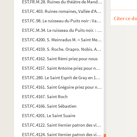
EST.FR.M.28. Ruines du théâtre de Mandeure
EST.FC.403. Ruines romaines, Vallée d'Antre : Franche-Comté
Citer ce d
EST.FC.98. Le ruisseau du Puits noir : Vallée de la Loue
EST.FC.M.34. Le ruisseau du Puits noir. : Vallée de la Loue / E
EST.FC.4200. S. Meinradus M. = Saint Meinrad martyr Abbild d
EST.FC.4159. S. Roche. Orapro. Nobis. A. Lonslesaulnier
EST.FC.4162. Saint Rémi priez pour nous
EST.FC.4157. Saint Antoine priez pour nous
EST.FC.280. Le Saint Esprit de Gray en 1630 (d'après un croqui
EST.FC.4161. Saint Grégoire priez pour nous
EST.FC.4167. Saint Roch
EST.FC.4166. Saint Sébastien
EST.FC.4201. Le Saint Suaire
EST.FC.4122. Saint Vernier patron des vignerons d'Ornans
EST.FC.4124. Saint Vernier patron des vignerons d'Ornans