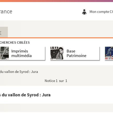
rance
Mon compte C
ute-Saône
ute-Saône
E
ur
CHERCHES CIBLÉES
Roland
Imprimés
Base
multimédia
Patrimoine
du vallon de Syrod : Jura
Notice
1 sur 1
 du vallon de Syrod : Jura
y : Franche-Comté
mté
mté