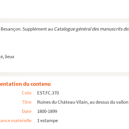
omté
e Besançon. Supplément au
Catalogue général des manuscrits des
é
té
té
, lieux
entation du contenu
Cote
EST.FC.370
Titre
Ruines du Château-Vilain, au dessus du vallon 
 Syrod : Jura
Date
1800-1899
Franche-Comté
ance matérielle
1 estampe
7