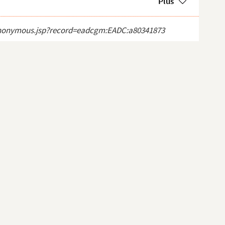
Plus
ct_anonymous.jsp?record=eadcgm:EADC:a80341873