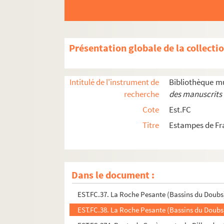
EST.FC.M.3. Revue comique de la semaine par 
EST.FC.M.4. Revue comique de la semaine par 
EST.FC.M.5. Revue comique de la semaine par 
Présentation globale de la collecti
EST.FC.M.6. Revue comique de la semaine par 
EST.FC.M.7. Revue comique de la semaine par 
Intitulé de l'instrument de
Bibliothèque m
EST.FC.M.8. Revue comique de la semaine par 
recherche
des manuscrits 
EST.FC.M.9. Revue comique de la semaine par 
Cote
Est.FC
EST.FC.M.105. Revue comique par Cham
Titre
Estampes de Fr
EST.FC.M.64. Revue drolatique du dimanche n°3
EST.FC.4042. Revue du Bataillon pour le major
EST.FC.105. La Roche du moine
Dans le document :
EST.FC.384. Roche percée dans la descente de G
EST.FC.37. La Roche Pesante (Bassins du Doubs
EST.FC.38. La Roche Pesante (Bassins du Doubs