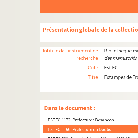
EST.FC.1133. Porte taillée à Besançon (Percée 
EST.FC.1130. Porte taillée à Besançon
EST.FC.1134. Porte taillée à Besançon
Présentation globale de la collecti
EST.FC.M.77. La Porte Taillée
EST.FC.103. Portique de l'une des entrées du t
Intitulé de l'instrument de
Bibliothèque m
EST.FC.G.5. Portique de l'une des entrées du t
recherche
des manuscrits 
EST.FC.M.195. Portrait de Carondelet
Cote
Est.FC
EST.FC.M.223. Portrait de Charles Rossigneux
Titre
Estampes de Fr
EST.FC.M.212. Portrait
EST.FC.4037. Position faite aux marchands, voisins
EST.FC.M.17. Prédiction Proudhon
Dans le document :
EST.FC.1171. Préfecture : Besançon
EST.FC.1172. Préfecture : Besançon
EST.FC.1166. Préfecture du Doubs