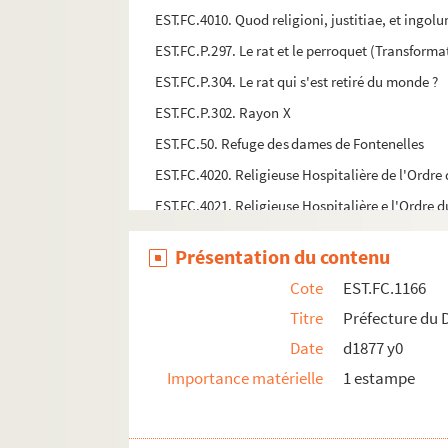
EST.FC.4010. Quod religioni, justitiae, et ingo
EST.FC.P.297. Le rat et le perroquet (Transforma
EST.FC.P.304. Le rat qui s'est retiré du monde ?
EST.FC.P.302. Rayon X
EST.FC.50. Refuge des dames de Fontenelles
EST.FC.4020. Religieuse Hospitalière de l'Ordre
EST.FC.4021. Religieuse Hospitalière e l'Ordre d
EST.FC.4022. Religieuse Hospitalière e l'Ordre du
Présentation du contenu
EST.FC.4024. Religieux de l'Abbaïe de St. Claud
Cote
EST.FC.1166
EST.FC.4025. Religieux de l'Abbaïe de St. Claude
Titre
Préfecture du
EST.FC.4023. Religieux de l'Abbaïe de St.' Clau
Date
d1877 y0
EST.FC.M.55. Les religieux du Mont St Bernard 
Importance matérielle
1 estampe
EST.FC.P.303.1. Le renard et la Cigogne
EST.FC.3995. Rendez-vous des Suisses pour leur 