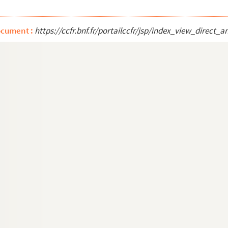
ocument :
https://ccfr.bnf.fr/portailccfr/jsp/index_view_dire
n . . ; Tableaux exposés . . . à la pluie, les 2...
de Versailles)
de Versailles)
lerie historique de Versailles)
lerie historique de Versailles)