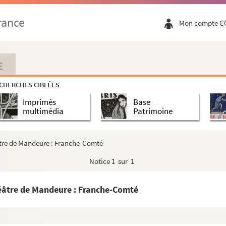
rance
Mon compte C
E
CHERCHES CIBLÉES
Imprimés
Base
multimédia
Patrimoine
éâtre de Mandeure : Franche-Comté
e
Notice
1 sur 1
e
héâtre de Mandeure : Franche-Comté