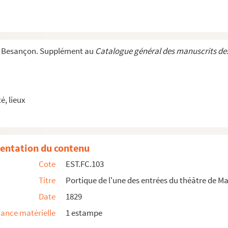
de Victor Hugo
e Besançon. Supplément au
Catalogue général des manuscrits des
, lieux
oise)
ns)
entation du contenu
Cote
EST.FC.103
Titre
Portique de l'une des entrées du théâtre de 
deure : Franche-Comté
Date
1829
deure : Franche-Comté
ance matérielle
1 estampe