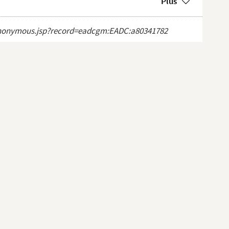
Plus
ct_anonymous.jsp?record=eadcgm:EADC:a80341782