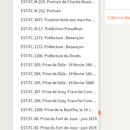
EST.FC.M.223. Portrait de Charles Rossigneux
EST.FC.M.212. Portrait
Citer ce d
EST.FC.4037. Position faite aux marchands, voisins de l'Expositio
EST.FC.M.17. Prédiction Proudhon
EST.FC.1171. Préfecture : Besançon
EST.FC.1172. Préfecture : Besançon
EST.FC.1166. Préfecture du Doubs
EST.FC.503. Prise de Dôle : 14 février 1668 (Galerie historique 
EST.FC.504. Prise de Dôle : 14 février 1668 (Galerie historique 
EST.FC.505. Prise de Dôle : 14 février 1668
EST.FC.267. Prise de Gray, Franche-Comté : 28 février 1674 (Ga
EST.FC.266. Prise de Gray, Franche-Comté : 28 février 1674 (Ga
EST.FC.1268. Prise de la Bastille, le 14 Juillet 1789
EST.FC.80. Prise du Fort de Joux : juin 1674
EST.FC.81. Prise du Fort de Joux : juin 1674