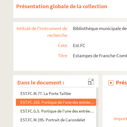
Présentation globale de la collection
EST.FC.104. Porte latérale du théâtre de Mandeure
EST.FC.M.81. La Porte Noire, Eglise St-Jean, Maison Natale 
EST.FC.1124. Porte Rivotte à Besançon
Intitulé de l'instrument de
Bibliothèque municipale d
EST.FC.1125. Porte Rivotte à Besançon
recherche
EST.FC.1148. Porte Taillée : Besançon
Cote
Est.FC
EST.FC.1149. Porte Taillée : Besançon
Titre
Estampes de Franche-Comté
EST.FC.1151. Porte Taillée : Besançon (Collection Franc-comt
EST.FC.1133. Porte taillée à Besançon (Percée par les Romai
EST.FC.1130. Porte taillée à Besançon
Dans le document :
Prés
EST.FC.1134. Porte taillée à Besançon
EST.FC.M.77. La Porte Taillée
EST.FC.103. Portique de l'une des entrées du théâtre de Man
EST.FC.G.5. Portique de l'une des entrées du théâtre de Man
Import
EST.FC.M.195. Portrait de Carondelet