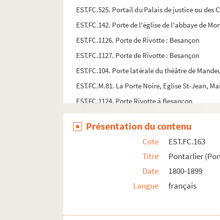
EST.FC.525. Portail du Palais de justice ou des 
EST.FC.142. Porte de l'église de l'abbaye de Mo
EST.FC.1126. Porte de Rivotte : Besançon
EST.FC.1127. Porte de Rivotte : Besançon
EST.FC.104. Porte latérale du théâtre de Mande
EST.FC.M.81. La Porte Noire, Eglise St-Jean, M
EST.FC.1124. Porte Rivotte à Besançon
EST.FC.1125. Porte Rivotte à Besançon
Présentation du contenu
EST.FC.1148. Porte Taillée : Besançon
Cote
EST.FC.163
EST.FC.1149. Porte Taillée : Besançon
Titre
Pontarlier (Pon
EST.FC.1151. Porte Taillée : Besançon (Collect
Date
1800-1899
EST.FC.1133. Porte taillée à Besançon (Percée 
Langue
français
EST.FC.1130. Porte taillée à Besançon
EST.FC.1134. Porte taillée à Besançon