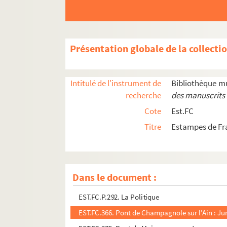
EST.FC.557. Plan d'ensemble de l'Etablissement d
EST.FC.480. Plan des fortifications de la Ville de
EST.FC.483. Le Plan des fortifications et du siège 
Présentation globale de la collecti
EST.FC.488. Le Plan des fortifications et du siège 
EST.FC.74. Plan du chasteau de Ioux Joux
Intitulé de l'instrument de
Bibliothèque m
EST.FC.75. Plan du chasteau de Ioux Joux
recherche
des manuscrits 
EST.FC.187. Plan du Fort de Sainte-Anne
Cote
Est.FC
EST.FC.188. Plan du Fort de Sainte-Anne
Titre
Estampes de Fr
EST.FC.161. Plan géométrique des grottes dites 
EST.FC.240. Plan topographique des Clairlieux, ca
EST.FC.P.284. Planches extraites de l'ouvrage 
Dans le document :
EST.FC.P.285. Planches extraites de l'ouvrage 
EST.FC.P.292. La Politique
EST.FC.366. Pont de Champagnole sur l'Ain : Ju