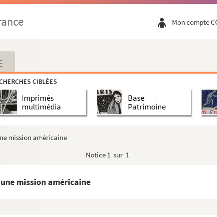
teau-fort dominant la Vallée du Doubs
rance
Mon compte C
E
), où naquit l'ami René Joliet
CHERCHES CIBLÉES
Imprimés
Base
multimédia
Patrimoine
une mission américaine
Notice
1 sur 1
'une mission américaine
e d'Etat, ayant le Département de la Guerre
e par le P. Alexis