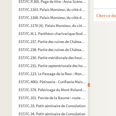
EST.FC.P.265. Page de titre : Anna Scènes & Episodes de la vie
EST.FC.1163. Palais Monsieur, du côté des Jardins Préfecture
Citer ce d
EST.FC.1168. Palais Monsieur, du côté des Jardins Préfecture
EST.FC.1170 (A). Palais Monsieur, du côté des Jardins Préfect
EST.FC.M.1. Panthéon charivarique Nodier
EST.FC.237. Partie des ruines de Château de l'Abbaye de Che
EST.FC.238. Partie des ruines de Château de l'Abbaye de Che
EST.FC.230. Partie méridionale des houillères de Champagn
EST.FC.231. Partie septentrionale des houillères de Champ
EST.FC.123. Le Passage de la fleur : Montbéliard
EST.FC.4061. Pâtisserie - Confiserie Maison Decombe 5. Rue d
EST.FC.578. Pélérinage du Mont-Roland, réédification de la 
EST.FC.101. Percée de la Baume : route de Mouthier
EST.FC.33. Petit séminaire de Consolation
EST.FC.34. Petit séminaire de Consolation