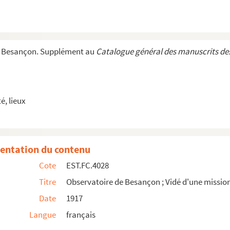
e Besançon. Supplément au
Catalogue général des manuscrits des
Conférence de la Paroisse de Notre-Dame
, lieux
 le jeu de l'oie ordinaire
Belfort va paraître
our nous ; qui avons recours à vous.
entation du contenu
 le 28 février 1907
Cote
EST.FC.4028
 le 28 février 1907
Titre
Observatoire de Besançon ; Vidé d'une missio
 américaine
Date
1917
uisses, pour la Bataille où ils l'engagèrent, après...
Langue
français