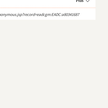
Plus
ct_anonymous.jsp?record=eadcgm:EADC:a80341687