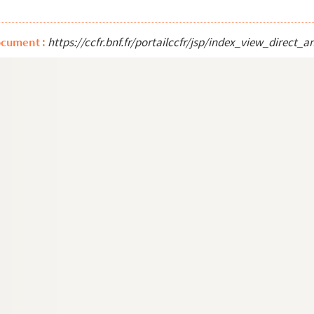
 d'une Jeune Fille Traduit du Russe, Paris, Sanard e...
ocument :
https://ccfr.bnf.fr/portailccfr/jsp/index_view_dire
ure
rlieu : Haute-Saône
rlieu : Haute-Saône
ey et Ronchamp
agney et Ronchamp
e la République, 5 - Besançon
Chapelle