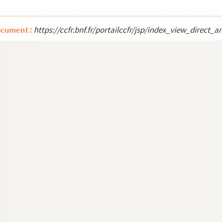
Conférence de la Paroisse de Notre-Dame
 le jeu de l'oie ordinaire
ocument :
https://ccfr.bnf.fr/portailccfr/jsp/index_view_dire
Belfort va paraître
our nous ; qui avons recours à vous.
 le 28 février 1907
 le 28 février 1907
 américaine
uisses, pour la Bataille où ils l'engagèrent, après...
 d'une Jeune Fille Traduit du Russe, Paris, Sanard e...
ure
rlieu : Haute-Saône