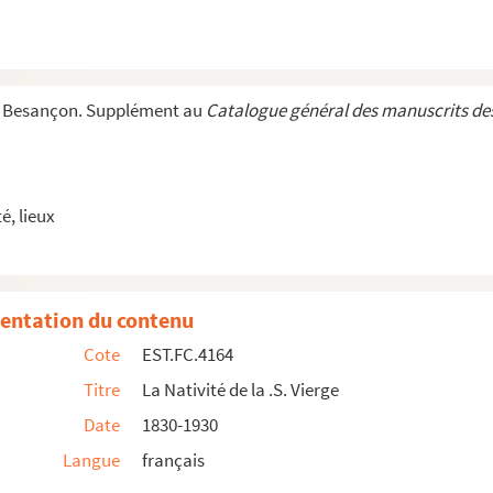
e Besançon. Supplément au
Catalogue général des manuscrits des
, lieux
e d'Etat, ayant le Département de la Guerre
e par le P. Alexis
entation du contenu
Cote
EST.FC.4164
Titre
La Nativité de la .S. Vierge
Date
1830-1930
Langue
français