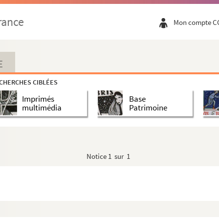
rance
Mon compte C
en miniature)
E
miniature)
CHERCHES CIBLÉES
Imprimés
Base
multimédia
Patrimoine
teau-fort dominant la Vallée du Doubs
Notice
1 sur 1
), où naquit l'ami René Joliet