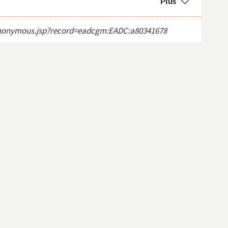
Plus
ct_anonymous.jsp?record=eadcgm:EADC:a80341678