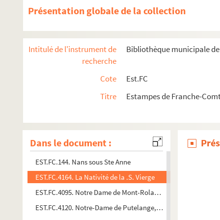
Présentation globale de la collection
EST.FC.367. Moulins de Champagnole : Jura
EST.FC.452. Moulins de Champagnole : Jura
EST.FC.453. Moulins de Champagnole : Jura
Intitulé de l'instrument de
Bibliothèque municipale d
EST.FC.454. Moulins de Champagnole : Jura
recherche
EST.FC.364. Moulins de la Billaude : Jura
Cote
Est.FC
EST.FC.536. Moulins neufs à Dole
Titre
Estampes de Franche-Comté
EST.FC.M.46. Mr Bavoux (député)
EST.FC.M.220. Mr Le Prince de Montbarey Ministre et Scrétair
EST.FC.4094. N. - D. de Gray souvenir de l'Avent de 1866 prêché
Dans le document :
Prés
EST.FC.4096. N. D. de Cusance
EST.FC.144. Nans sous Ste Anne
EST.FC.4164. La Nativité de la .S. Vierge
EST.FC.4095. Notre Dame de Mont-Roland.
EST.FC.4120. Notre-Dame de Putelange, priez pour nous.