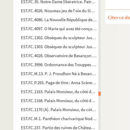
EST.FC.35. Notre-Dame libératrice. Patrone des filles de la 
EST.FC.4026. Nouveau jeu de l'oie du Sifflet ; Il se joue comme
Citer ce d
EST.FC.4086. La Nouvelle République de Franche-Comté et de 
EST.FC.4097. O Marie qui avez été conçue sans péché, priez p
EST.FC.1302. Obsèques du sculpteur Just Becquet à St. Ferjeux
EST.FC.1303. Obsèques du sculpteur Just Becquet à St. Ferjeux
EST.FC.4028. Observatoire de Besançon ; Vidé d'une mission
EST.FC.3998. Ordonnance des Trouppes de César, de celles des S
EST.FC.M.13. P. J. Proudhon Né à Besançon le 15 janvier 1809
EST.FC.P.265. Page de titre : Anna Scènes & Episodes de la vie
EST.FC.1163. Palais Monsieur, du côté des Jardins Préfecture
EST.FC.1168. Palais Monsieur, du côté des Jardins Préfecture
EST.FC.1170 (A). Palais Monsieur, du côté des Jardins Préfect
EST.FC.M.1. Panthéon charivarique Nodier
EST.FC.237. Partie des ruines de Château de l'Abbaye de Che