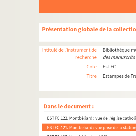
EST.FC.2. Une messe à N.D. Notre-Dame d'Aigr
EST.FC.3. Une messe à N.D. Notre-Dame d'Aigr
EST.FC.4066. Meubles en bois courbé W. Baum
Présentation globale de la collecti
EST.FC.4067. Meubles en bois courbé W. Baum
EST.FC.4101. Le Miracle de Faverney (1608). - Tr
Intitulé de l'instrument de
Bibliothèque m
EST.FC.4060. Un miracle s'opère !
recherche
des manuscrits 
EST.FC.3979. Model de L'arbre de généalogie pou
Cote
Est.FC
EST.FC.4093. Modèle du Coeur d'Argent offert pa
Titre
Estampes de Fr
EST.FC.M.106. Le mois comique par Cham
EST.FC.563. Monnaies de Dôle, sous les rois d'
EST.FC.4014. Montagnards du Val de Morteau. X
Dans le document :
EST.FC.373. Montagne du Pont Cornu : Jura
EST.FC.122. Montbéliard : vue de l'église catho
EST.FC.121. Montbéliard : vue prise de la statio