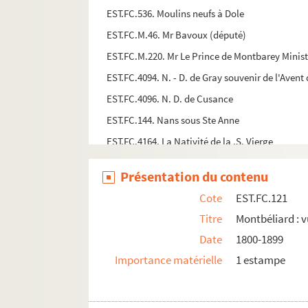
EST.FC.536. Moulins neufs à Dole
EST.FC.M.46. Mr Bavoux (député)
EST.FC.M.220. Mr Le Prince de Montbarey Ministr
EST.FC.4094. N. - D. de Gray souvenir de l'Avent 
EST.FC.4096. N. D. de Cusance
EST.FC.144. Nans sous Ste Anne
EST.FC.4164. La Nativité de la .S. Vierge
EST.FC.4095. Notre Dame de Mont-Roland.
Présentation du contenu
EST.FC.4120. Notre-Dame de Putelange, priez p
Cote
EST.FC.121
EST.FC.35. Notre-Dame libératrice. Patrone des 
Titre
Montbéliard : v
EST.FC.4026. Nouveau jeu de l'oie du Sifflet ; Il
Date
1800-1899
EST.FC.4086. La Nouvelle République de Franche
Importance matérielle
1 estampe
EST.FC.4097. O Marie qui avez été conçue sans p
EST.FC.1302. Obsèques du sculpteur Just Becquet 