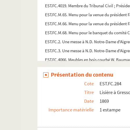
EST.FC.4019. Membre du Tribunal Civil ; Présid
EST.FC.M.65. Menu pour la venue du président Fa
EST.FC.M.66. Menu pour la venue du président Fa
EST.FC.M.68. Menu pour le banquet du comité Ch
EST.FC.2. Une messe à N.D. Notre-Dame d'Aigr
EST.FC.3. Une messe à N.D. Notre-Dame d'Aigr
EST.FC.4066. Meubles en bois courbé W. Baum
EST.FC.4067. Meubles en bois courbé W. Baum
Présentation du contenu
EST.FC.4101. Le Miracle de Faverney (1608). - Tr
Cote
EST.FC.284
EST.FC.4060. Un miracle s'opère !
Titre
Lisière à Gres
EST.FC.3979. Model de L'arbre de généalogie pou
Date
1869
EST.FC.4093. Modèle du Coeur d'Argent offert pa
Importance matérielle
1 estampe
EST.FC.M.106. Le mois comique par Cham
EST.FC.563. Monnaies de Dôle, sous les rois d'