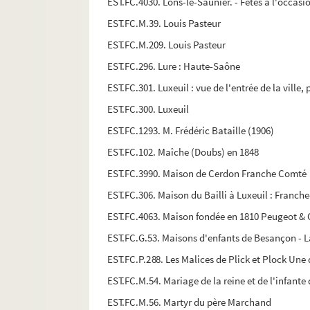
EST.FC.4030. Lons-le-Saunier. - Fêtes à l'occas
EST.FC.M.39. Louis Pasteur
EST.FC.M.209. Louis Pasteur
EST.FC.296. Lure : Haute-Saône
EST.FC.301. Luxeuil : vue de l'entrée de la ville,
EST.FC.300. Luxeuil
EST.FC.1293. M. Frédéric Bataille (1906)
EST.FC.102. Maîche (Doubs) en 1848
EST.FC.3990. Maison de Cerdon Franche Comté
EST.FC.306. Maison du Bailli à Luxeuil : Franc
EST.FC.4063. Maison fondée en 1810 Peugeot & C
EST.FC.G.53. Maisons d'enfants de Besançon - L
EST.FC.P.288. Les Malices de Plick et Plock Une
EST.FC.M.54. Mariage de la reine et de l'infante
EST.FC.M.56. Martyr du père Marchand