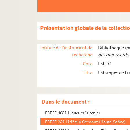
EST.FC.447. Lac de Bonlieu (Jura pittoresque)
EST.FC.449. Le Lac de Chalin : Franche-Comté
EST.FC.450. Le Lac de Chalin : Franche-Comté
Présentation globale de la collecti
EST.FC.443. Le Lac de l'Abbaye de Bonlieu : Fr
EST.FC.444. Le Lac de l'Abbaye de Bonlieu : Fr
Intitulé de l'instrument de
Bibliothèque m
EST.FC.445. Le Lac de l'Abbaye de Bonlieu : Fr
recherche
des manuscrits 
EST.FC.4064. La lame que vous attendiez la lame
Cote
Est.FC
EST.FC.4. La Languetine (Alaise)
Titre
Estampes de Fr
EST.FC.M.196. Lecourbe
EST.FC.M.189. Leopold Guillaume de Habsbour
EST.FC.P.286. Le lièvre et la tortue
Dans le document :
EST.FC.P.295. Lièvres et Tortues
EST.FC.4084. Liqueurs Cusenier
EST.FC.284. Lisière à Gressoux (Haute-Saône)