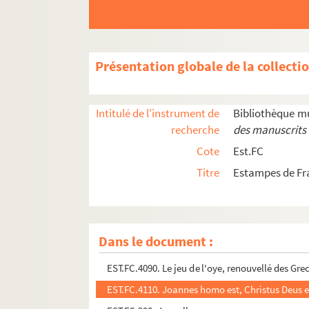
EST.FC.427. Intérieur de l'une des tours du Chât
EST.FC.227. Intérieur des ruines du Château de 
EST.FC.228. Intérieur des ruines du Château de 
Présentation globale de la collecti
EST.FC.3984. Intérieur d'une baraque de Charb
EST.FC.338. Ire vue du château de Beaufremont
Intitulé de l'instrument de
Bibliothèque m
EST.FC.342 1. Ire vue du château de Beaufremo
recherche
des manuscrits 
EST.FC.343. Ire vue du château de Beaufremont
Cote
Est.FC
EST.FC.M.210. Jacques de Beaulieu
Titre
Estampes de Fr
EST.FC.P.291. Jalousie
EST.FC.M.43. Jean Gigoux
EST.FC.M.202. Jean Jacques Chifflet
Dans le document :
EST.FC.4153. Jesus Maria Ioseph
EST.FC.4090. Le jeu de l'oye, renouvellé des Grec
EST.FC.4110. Joannes homo est, Christus Deus e