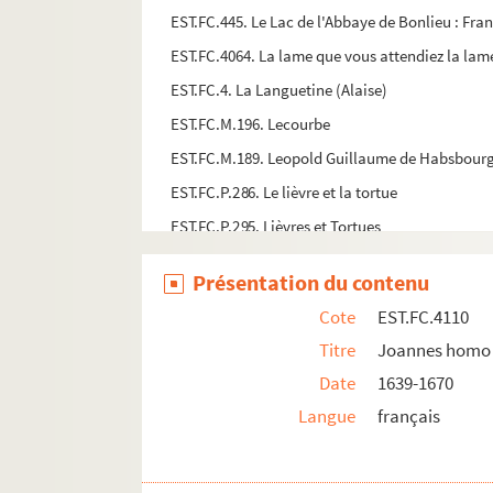
EST.FC.445. Le Lac de l'Abbaye de Bonlieu : Fr
EST.FC.4064. La lame que vous attendiez la lame
EST.FC.4. La Languetine (Alaise)
EST.FC.M.196. Lecourbe
EST.FC.M.189. Leopold Guillaume de Habsbour
EST.FC.P.286. Le lièvre et la tortue
EST.FC.P.295. Lièvres et Tortues
EST.FC.4084. Liqueurs Cusenier
Présentation du contenu
EST.FC.284. Lisière à Gressoux (Haute-Saône)
Cote
EST.FC.4110
EST.FC.4030. Lons-le-Saunier. - Fêtes à l'occas
Titre
Joannes homo e
EST.FC.M.39. Louis Pasteur
Date
1639-1670
EST.FC.M.209. Louis Pasteur
Langue
français
EST.FC.296. Lure : Haute-Saône
EST.FC.301. Luxeuil : vue de l'entrée de la ville,