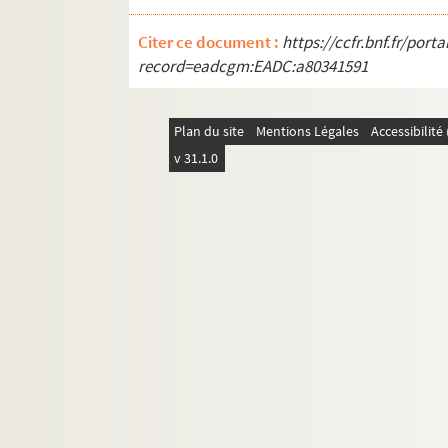
EST.FC.P.295. Lièvres et Tortues
EST.FC.4084. Liqueurs Cusenier
Citer ce document :
https://ccfr.bnf.fr/por
record=eadcgm:EADC:a80341591
EST.FC.284. Lisière à Gressoux (Haute-Saône)
EST.FC.4030. Lons-le-Saunier. - Fêtes à l'occas
EST.FC.M.39. Louis Pasteur
Plan du site
Mentions Légales
Accessibilit
v 31.1.0
EST.FC.M.209. Louis Pasteur
EST.FC.296. Lure : Haute-Saône
EST.FC.301. Luxeuil : vue de l'entrée de la ville,
EST.FC.300. Luxeuil
EST.FC.1293. M. Frédéric Bataille (1906)
EST.FC.102. Maîche (Doubs) en 1848
EST.FC.3990. Maison de Cerdon Franche Comté
EST.FC.306. Maison du Bailli à Luxeuil : Franc
EST.FC.4063. Maison fondée en 1810 Peugeot & C
EST.FC.G.53. Maisons d'enfants de Besançon - L