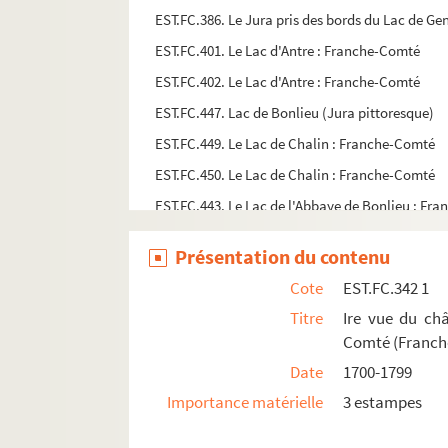
EST.FC.386. Le Jura pris des bords du Lac de Ge
EST.FC.401. Le Lac d'Antre : Franche-Comté
EST.FC.402. Le Lac d'Antre : Franche-Comté
EST.FC.447. Lac de Bonlieu (Jura pittoresque)
EST.FC.449. Le Lac de Chalin : Franche-Comté
EST.FC.450. Le Lac de Chalin : Franche-Comté
EST.FC.443. Le Lac de l'Abbaye de Bonlieu : Fr
EST.FC.444. Le Lac de l'Abbaye de Bonlieu : Fr
Présentation du contenu
EST.FC.445. Le Lac de l'Abbaye de Bonlieu : Fr
Cote
EST.FC.342 1
EST.FC.4064. La lame que vous attendiez la lame
Titre
Ire vue du ch
EST.FC.4. La Languetine (Alaise)
Comté (Franch
EST.FC.M.196. Lecourbe
Date
1700-1799
EST.FC.M.189. Leopold Guillaume de Habsbour
Importance matérielle
3 estampes
EST.FC.P.286. Le lièvre et la tortue