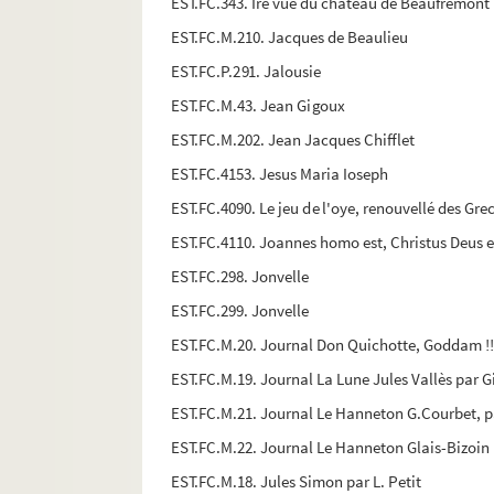
EST.FC.343. Ire vue du château de Beaufremont
EST.FC.M.210. Jacques de Beaulieu
EST.FC.P.291. Jalousie
EST.FC.M.43. Jean Gigoux
EST.FC.M.202. Jean Jacques Chifflet
EST.FC.4153. Jesus Maria Ioseph
EST.FC.4090. Le jeu de l'oye, renouvellé des Grec
EST.FC.4110. Joannes homo est, Christus Deus e
EST.FC.298. Jonvelle
EST.FC.299. Jonvelle
EST.FC.M.20. Journal Don Quichotte, Goddam !!
EST.FC.M.19. Journal La Lune Jules Vallès par Gi
EST.FC.M.21. Journal Le Hanneton G.Courbet, pa
EST.FC.M.22. Journal Le Hanneton Glais-Bizoin 
EST.FC.M.18. Jules Simon par L. Petit