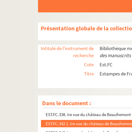
EST.FC.M.185. IIe. Vue de la ville de Salins
EST.FC.579. Image de Notre Dame de Mont-Rola
EST.FC.M.138. Inauguration du Casino des Bains
Présentation globale de la collecti
EST.FC.61. Intérieur de la glacière de Chaux (D
EST.FC.534. Intérieur de la Grande Fontaine à D
Intitulé de l'instrument de
Bibliothèque m
EST.FC.335. Intérieur de la tour de Rupt : Fran
recherche
des manuscrits 
EST.FC.4039. Intérieur de l'annexe des machine
Cote
Est.FC
EST.FC.426. Intérieur de l'une des tours du Chât
Titre
Estampes de Fr
EST.FC.427. Intérieur de l'une des tours du Chât
EST.FC.227. Intérieur des ruines du Château de 
EST.FC.228. Intérieur des ruines du Château de 
Dans le document :
EST.FC.3984. Intérieur d'une baraque de Charb
EST.FC.338. Ire vue du château de Beaufremont
EST.FC.342 1. Ire vue du château de Beaufremo