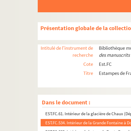
EST.FC.164. Hotel de Ville de Pontarlier (Doubs)
EST.FC.M.215. Hugo Babelus Hippolytanus
EST.FC.M.74. Humbert Lulier
Présentation globale de la collecti
EST.FC.1238. IIe vue des environs de Besançon
EST.FC.1239. IIe vue des environs de Besançon
Intitulé de l'instrument de
Bibliothèque m
EST.FC.342 2. IIe vue du château de Beaufremon
recherche
des manuscrits 
EST.FC.344. IIe vue du château de Beaufremont 
Cote
Est.FC
EST.FC.339. IIe vue du château de Beaufremont 
Titre
Estampes de Fr
EST.FC.340. IIe vue du château de Beaufremont 
EST.FC.M.185. IIe. Vue de la ville de Salins
EST.FC.579. Image de Notre Dame de Mont-Rola
Dans le document :
EST.FC.M.138. Inauguration du Casino des Bains
EST.FC.61. Intérieur de la glacière de Chaux (D
EST.FC.534. Intérieur de la Grande Fontaine à D