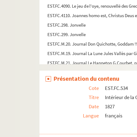
EST.FC.4090. Le jeu de l'oye, renouvellé des Grec
EST.FC.4110. Joannes homo est, Christus Deus e
EST.FC.298. Jonvelle
EST.FC.299. Jonvelle
EST.FC.M.20. Journal Don Quichotte, Goddam !!
EST.FC.M.19. Journal La Lune Jules Vallès par Gi
EST.FC.M.21. Journal Le Hanneton G.Courbet, pa
EST.FC.M.22. Journal Le Hanneton Glais-Bizoin 
Présentation du contenu
EST.FC.M.18. Jules Simon par L. Petit
Cote
EST.FC.534
EST.FC.386. Le Jura pris des bords du Lac de Ge
Titre
Intérieur de la
EST.FC.401. Le Lac d'Antre : Franche-Comté
Date
1827
EST.FC.402. Le Lac d'Antre : Franche-Comté
Langue
français
EST.FC.447. Lac de Bonlieu (Jura pittoresque)
EST.FC.449. Le Lac de Chalin : Franche-Comté