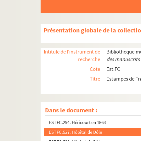
EST.FC.151. Grottes d'Osselles : le Tombeau : 
EST.FC.152. Grottes d'Osselles : le Tombeau : 
EST.FC.G.6. Grottes d'Osselles : le Tombeau : 
Présentation globale de la collecti
EST.FC.154. Les Grottes d'Osselles : les orgues
EST.FC.G.8. Les Grottes d'Osselles : les orgues
Intitulé de l'instrument de
Bibliothèque m
EST.FC.150. Grottes d'Osselles ; Besançon
recherche
des manuscrits 
EST.FC.155. Grotto of Osselles : four leagues 
Cote
Est.FC
EST.FC.M.73. Guillaume Farel
Titre
Estampes de Fr
EST.FC.532. Halle de Dôle
EST.FC.533. Halle de Dôle
EST.FC.M.217. Le Héraut d'armes de murcie
Dans le document :
EST.FC.297. Héricourt : Haute-Saône
EST.FC.294. Héricourt en 1863
EST.FC.527. Hôpital de Dôle