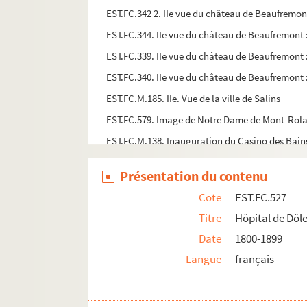
EST.FC.342 2. IIe vue du château de Beaufremon
EST.FC.344. IIe vue du château de Beaufremont 
EST.FC.339. IIe vue du château de Beaufremont 
EST.FC.340. IIe vue du château de Beaufremont 
EST.FC.M.185. IIe. Vue de la ville de Salins
EST.FC.579. Image de Notre Dame de Mont-Rola
EST.FC.M.138. Inauguration du Casino des Bains
EST.FC.61. Intérieur de la glacière de Chaux (D
Présentation du contenu
EST.FC.534. Intérieur de la Grande Fontaine à D
Cote
EST.FC.527
EST.FC.335. Intérieur de la tour de Rupt : Fran
Titre
Hôpital de Dôl
EST.FC.4039. Intérieur de l'annexe des machine
Date
1800-1899
EST.FC.426. Intérieur de l'une des tours du Chât
Langue
français
EST.FC.427. Intérieur de l'une des tours du Chât
EST.FC.227. Intérieur des ruines du Château de 