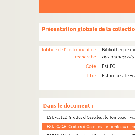
EST.FC.256. Grey Gray : ville importante de la F
EST.FC.P.300. Un gros lot
EST.FC.84. Grotte de la source du Léson sic : F
Présentation globale de la collecti
EST.FC.85. Grotte de la source du Léson sic : F
EST.FC.40. Grotte sur les bords des bassins du 
Intitulé de l'instrument de
Bibliothèque m
EST.FC.41. Grotte sur les bords des bassins du 
recherche
des manuscrits 
EST.FC.429. Grottes de Baume : Franche-Comté
Cote
Est.FC
EST.FC.430. Grottes de Baume : Franche-Comté
Titre
Estampes de Fr
EST.FC.428. Grottes de Baume (Jura pittoresque
EST.FC.153. Les Grottes d'Osselles (Franche-Com
EST.FC.G.7. Les Grottes d'Osselles (Franche-Comt
Dans le document :
EST.FC.151. Grottes d'Osselles : le Tombeau : 
EST.FC.152. Grottes d'Osselles : le Tombeau : 
EST.FC.G.6. Grottes d'Osselles : le Tombeau : 