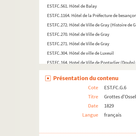
EST.FC.561. Hôtel de Balay
EST.FC.1164. Hôtel de la Préfecture de besanç
EST.FC.272. Hôtel de Ville de Gray (Histoire de G
EST.FC.270. Hôtel de Ville de Gray
EST.FC.271. Hôtel de Ville de Gray
EST.FC.304. Hôtel de ville de Luxeuil
EST.FC.164. Hotel de Ville de Pontarlier (Doubs)
EST.FC.M.215. Hugo Babelus Hippolytanus
Présentation du contenu
EST.FC.M.74. Humbert Lulier
Cote
EST.FC.G.6
EST.FC.1238. IIe vue des environs de Besançon
Titre
Grottes d'Osse
EST.FC.1239. IIe vue des environs de Besançon
Date
1829
EST.FC.342 2. IIe vue du château de Beaufremon
Langue
français
EST.FC.344. IIe vue du château de Beaufremont 
EST.FC.339. IIe vue du château de Beaufremont 