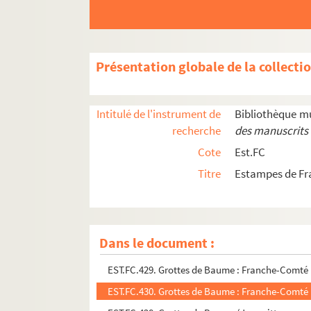
EST.FC.279. Gray en 1850
EST.FC.261. Gray sous Louis XIV d'après Vander
EST.FC.257. Gray
Présentation globale de la collecti
EST.FC.260. Gray (Rives de la Saône)
EST.FC.268. Gray
Intitulé de l'instrument de
Bibliothèque m
EST.FC.255. Grey Gray : ville importante de la F
recherche
des manuscrits 
EST.FC.256. Grey Gray : ville importante de la F
Cote
Est.FC
EST.FC.P.300. Un gros lot
Titre
Estampes de Fr
EST.FC.84. Grotte de la source du Léson sic : F
EST.FC.85. Grotte de la source du Léson sic : F
EST.FC.40. Grotte sur les bords des bassins du 
Dans le document :
EST.FC.41. Grotte sur les bords des bassins du 
EST.FC.429. Grottes de Baume : Franche-Comté
EST.FC.430. Grottes de Baume : Franche-Comté