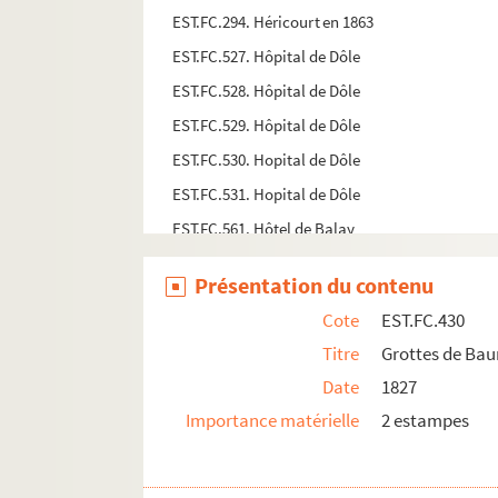
EST.FC.294. Héricourt en 1863
EST.FC.527. Hôpital de Dôle
EST.FC.528. Hôpital de Dôle
EST.FC.529. Hôpital de Dôle
EST.FC.530. Hopital de Dôle
EST.FC.531. Hopital de Dôle
EST.FC.561. Hôtel de Balay
EST.FC.1164. Hôtel de la Préfecture de besanç
Présentation du contenu
EST.FC.272. Hôtel de Ville de Gray (Histoire de G
Cote
EST.FC.430
EST.FC.270. Hôtel de Ville de Gray
Titre
Grottes de Ba
EST.FC.271. Hôtel de Ville de Gray
Date
1827
EST.FC.304. Hôtel de ville de Luxeuil
Importance matérielle
2 estampes
EST.FC.164. Hotel de Ville de Pontarlier (Doubs)
EST.FC.M.215. Hugo Babelus Hippolytanus