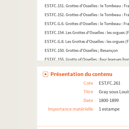
EST.FC.151. Grottes d'Osselles : le Tombeau : 
EST.FC.152. Grottes d'Osselles : le Tombeau : 
EST.FC.G.6. Grottes d'Osselles : le Tombeau : 
EST.FC.154. Les Grottes d'Osselles : les orgues
EST.FC.G.8. Les Grottes d'Osselles : les orgues
EST.FC.150. Grottes d'Osselles ; Besançon
EST.FC.155. Grotto of Osselles : four leagues 
EST.FC.M.73. Guillaume Farel
Présentation du contenu
EST.FC.532. Halle de Dôle
Cote
EST.FC.261
EST.FC.533. Halle de Dôle
Titre
Gray sous Loui
EST.FC.M.217. Le Héraut d'armes de murcie
Date
1800-1899
EST.FC.297. Héricourt : Haute-Saône
Importance matérielle
1 estampe
EST.FC.294. Héricourt en 1863
EST.FC.527. Hôpital de Dôle