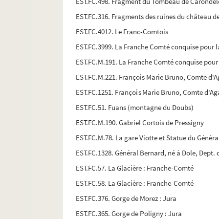
EST.FC.498. Fragment du Tombeau de Carondel
EST.FC.316. Fragments des ruines du château 
EST.FC.4012. Le Franc-Comtois
EST.FC.3999. La Franche Comté conquise pour l
EST.FC.M.191. La Franche Comté conquise pour 
EST.FC.M.221. François Marie Bruno, Comte d'Agay
EST.FC.1251. François Marie Bruno, Comte d'Agay,
EST.FC.51. Fuans (montagne du Doubs)
EST.FC.M.190. Gabriel Cortois de Pressigny
EST.FC.M.78. La gare Viotte et Statue du Génér
EST.FC.1328. Général Bernard, né à Dole, Dept. 
EST.FC.57. La Glacière : Franche-Comté
EST.FC.58. La Glacière : Franche-Comté
EST.FC.376. Gorge de Morez : Jura
EST.FC.365. Gorge de Poligny : Jura