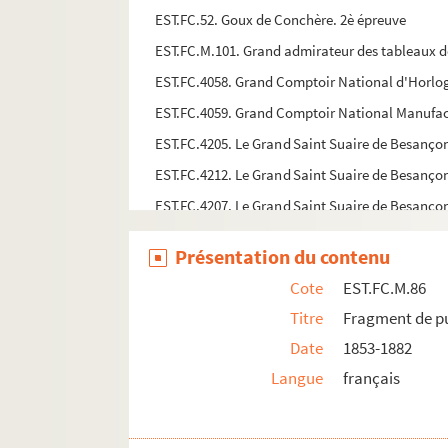
EST.FC.52. Goux de Conchère. 2è épreuve
EST.FC.M.101. Grand admirateur des tableaux 
EST.FC.4058. Grand Comptoir National d'Horloge
EST.FC.4059. Grand Comptoir National Manufactu
EST.FC.4205. Le Grand Saint Suaire de Besanço
EST.FC.4212. Le Grand Saint Suaire de Besanço
EST.FC.4207. Le Grand Saint Suaire de Besanço
EST.FC.249. Gray : plan échelle de 150 thoises
Présentation du contenu
EST.FC.248. Gray : plan
Cote
EST.FC.M.86
EST.FC.252. Gray : plan
Titre
Fragment de pu
EST.FC.279. Gray en 1850
Date
1853-1882
EST.FC.261. Gray sous Louis XIV d'après Vander
Langue
français
EST.FC.257. Gray
EST.FC.260. Gray (Rives de la Saône)