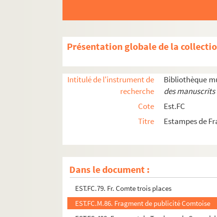
EST.FC.584. Fontaine d'Azans, près de Dôle (Jur
EST.FC.587. Fontaine de Gujan à Dole : Franch
EST.FC.588. Fontaine de Gujan à Dole : Franch
Présentation globale de la collecti
EST.FC.586. Fontaine de Gujan près de Dole
EST.FC.585. Fontaine de Gujan
Intitulé de l'instrument de
Bibliothèque m
EST.FC.M.40. Fontaine du Duc d'Albe
recherche
des manuscrits 
EST.FC.76. Fort de Ioux Joux
Cote
Est.FC
EST.FC.71. Fort de Joux
Titre
Estampes de Fr
EST.FC.73. Fort de Joux
EST.FC.77. Fort de Joux
EST.FC.42. Fort de l'Ecluse
Dans le document :
EST.FC.253. Fortifications de Gray sous Charles
EST.FC.79. Fr. Comte trois places
EST.FC.M.86. Fragment de publicité Comtoise