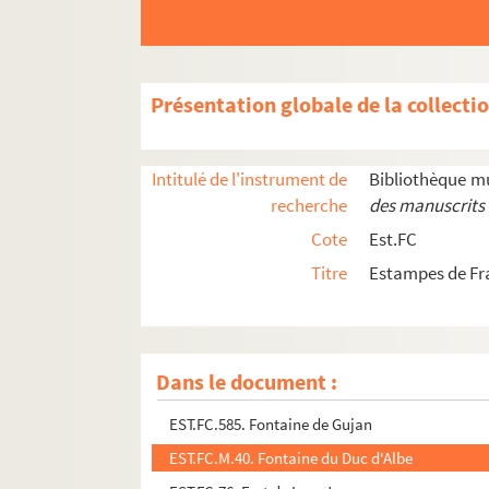
EST.FC.4209. Figure des deux fameux Suaires.
EST.FC.4062. Filatures et tissages Japy
EST.FC.4075. Les Fils de Peugeot Frères ; Meuble
Présentation globale de la collecti
EST.FC.4082. Les fils de Peugeot Frères constru
EST.FC.4083. Les fils de Peugeot Fréres Valenti
Intitulé de l'instrument de
Bibliothèque m
EST.FC.560. Fond de la salle où s'est donné le 
recherche
des manuscrits 
EST.FC.581. Fontaine d'Azans près de Dole
Cote
Est.FC
EST.FC.583. Fontaine d'Azans, près de Dôle (Jur
Titre
Estampes de Fr
EST.FC.584. Fontaine d'Azans, près de Dôle (Jur
EST.FC.587. Fontaine de Gujan à Dole : Franch
EST.FC.588. Fontaine de Gujan à Dole : Franch
Dans le document :
EST.FC.586. Fontaine de Gujan près de Dole
EST.FC.585. Fontaine de Gujan
EST.FC.M.40. Fontaine du Duc d'Albe