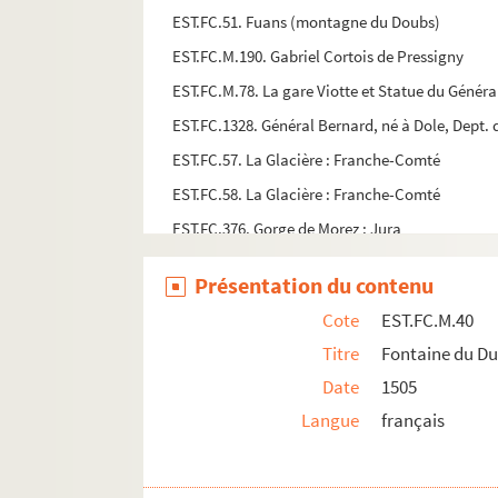
EST.FC.51. Fuans (montagne du Doubs)
EST.FC.M.190. Gabriel Cortois de Pressigny
EST.FC.M.78. La gare Viotte et Statue du Génér
EST.FC.1328. Général Bernard, né à Dole, Dept. 
EST.FC.57. La Glacière : Franche-Comté
EST.FC.58. La Glacière : Franche-Comté
EST.FC.376. Gorge de Morez : Jura
EST.FC.365. Gorge de Poligny : Jura
Présentation du contenu
EST.FC.52. Goux de Conchère. 2è épreuve
Cote
EST.FC.M.40
EST.FC.M.101. Grand admirateur des tableaux 
Titre
Fontaine du Du
EST.FC.4058. Grand Comptoir National d'Horloge
Date
1505
EST.FC.4059. Grand Comptoir National Manufactu
Langue
français
EST.FC.4205. Le Grand Saint Suaire de Besanço
EST.FC.4212. Le Grand Saint Suaire de Besanço