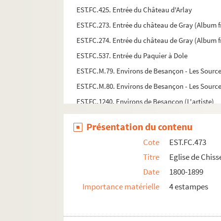
EST.FC.425. Entrée du Château d'Arlay
EST.FC.273. Entrée du château de Gray (Album 
EST.FC.274. Entrée du château de Gray (Album 
EST.FC.537. Entrée du Paquier à Dole
EST.FC.M.79. Environs de Besançon - Les Source
EST.FC.M.80. Environs de Besançon - Les Source
EST.FC.1240. Environs de Besançon (L'artiste)
EST.FC.385. Environs de St Claude : Jura
Présentation du contenu
EST.FC.186 1. Les environs de St Hypolite
Cote
EST.FC.473
EST.FC.353. Environs de vesoul
Titre
Eglise de Chisse
EST.FC.535. Escalier derrière la Fontaine de l'en
Date
1800-1899
EST.FC.M.131. Etablissement thermal de Besanç
Importance matérielle
4 estampes
EST.FC.M.198. Etude de paysages près de Besa
EST.FC.P.301. La fabrication de vin