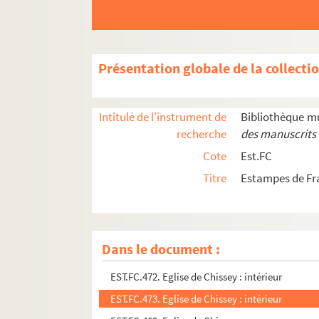
EST.FC.512. Dole
EST.FC.541. Dole
EST.FC.547. Dole (Jura pittoresque)
Présentation globale de la collecti
EST.FC.208. Le Doubs à Sous-Roche
EST.FC.2570. Le Dr C.-A. Phisalix 1852-1906 ; S
Intitulé de l'instrument de
Bibliothèque m
EST.FC.P.289. Une drôle de mécanique (suite) Le
recherche
des manuscrits 
EST.FC.P.294. Du fromage rapé, S.V.P.
Cote
Est.FC
EST.FC.M.62. L'éclipse du 7 janvier
Titre
Estampes de Fr
EST.FC.1279. Edouard Baldus
EST.FC.313. Eglise à Marast (Haute-Saône) (XIè
EST.FC.470. Eglise de Chissey : intérieur
Dans le document :
EST.FC.471. Eglise de Chissey : intérieur
EST.FC.472. Eglise de Chissey : intérieur
EST.FC.473. Eglise de Chissey : intérieur