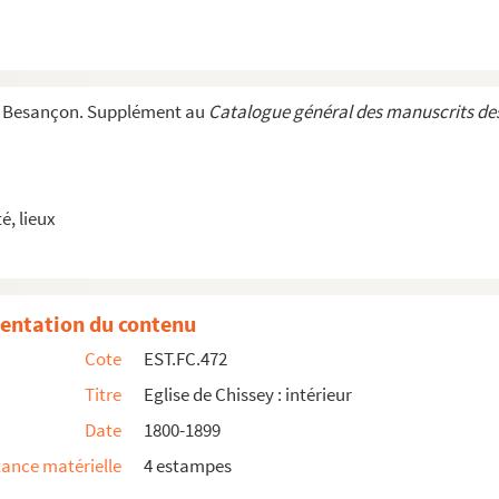
e Besançon. Supplément au
Catalogue général des manuscrits des
n° 516 des Gaudes
lick et Plock.
, lieux
entation du contenu
Cote
EST.FC.472
Titre
Eglise de Chissey : intérieur
Date
1800-1899
ance matérielle
4 estampes