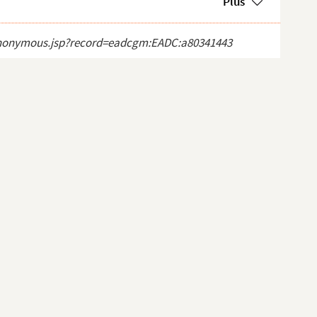
Plus
ct_anonymous.jsp?record=eadcgm:EADC:a80341443