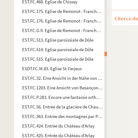
EST.FC.468. Eglise de Chissey
EST.FC.175. Eglise de Remonot : Franche-Comté
Citer ce d
EST.FC.176. Eglise de Remonot : Franche-Comté
EST.FC.G.9. Eglise de Remonot : Franche-Comté
EST.FC.513. Eglise paroissiale de Dôle
EST.FC.514. Eglise paroissiale de Dôle
EST.FC.515. Eglise paroissiale de Dôle
ESDT.FC.M.83. Eglise St-Ferjeux
EST.FC.32. Eine Ansicht in der Nähe von Clerval
EST.FC.1203. Eine Ansicht von Besançon und seiner Citadelle 
EST.FC.P.283. Encore une fantaisie orthographique de Came
EST.FC.56. Entrée de la glacière de Chaux (Dépt du Doubs)
EST.FC.363. Entrée des montagnes par Poligny : Jura
EST.FC.424. Entrée du Château d'Arlay
EST.FC.425. Entrée du Château d'Arlay