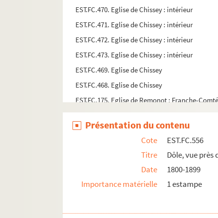
EST.FC.470. Eglise de Chissey : intérieur
EST.FC.471. Eglise de Chissey : intérieur
EST.FC.472. Eglise de Chissey : intérieur
EST.FC.473. Eglise de Chissey : intérieur
EST.FC.469. Eglise de Chissey
EST.FC.468. Eglise de Chissey
EST.FC.175. Eglise de Remonot : Franche-Comt
EST.FC.176. Eglise de Remonot : Franche-Comt
Présentation du contenu
EST.FC.G.9. Eglise de Remonot : Franche-Comt
Cote
EST.FC.556
EST.FC.513. Eglise paroissiale de Dôle
Titre
Dôle, vue près 
EST.FC.514. Eglise paroissiale de Dôle
Date
1800-1899
EST.FC.515. Eglise paroissiale de Dôle
Importance matérielle
1 estampe
ESDT.FC.M.83. Eglise St-Ferjeux
EST.FC.32. Eine Ansicht in der Nähe von Clerval