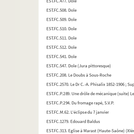
EST.FC.477. Dole
EST.FC.508. Dole
EST.FC.509. Dole
EST.FC.510. Dole
EST.FC.511. Dole
EST.FC.512. Dole
EST.FC.541. Dole
EST.FC.547. Dole (Jura pittoresque)
EST.FC.208. Le Doubs à Sous-Roche
EST.FC.2570. Le Dr C.-A. Phisalix 1852-1906 ; S
EST.FC.P.289. Une drôle de mécanique (suite) Le
EST.FC.P.294. Du fromage rapé, S.V.P.
EST.FC.M.62. L'éclipse du 7 janvier
EST.FC.1279. Edouard Baldus
EST.FC.313. Eglise à Marast (Haute-Saône) (XIè