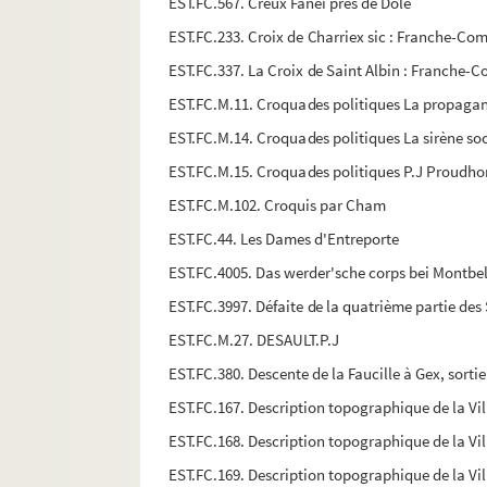
EST.FC.567. Creux Fanei près de Dôle
EST.FC.233. Croix de Charriex sic : Franche-Co
EST.FC.337. La Croix de Saint Albin : Franche-
EST.FC.M.11. Croquades politiques La propaga
EST.FC.M.14. Croquades politiques La sirène soc
EST.FC.M.15. Croquades politiques P.J Proudho
EST.FC.M.102. Croquis par Cham
EST.FC.44. Les Dames d'Entreporte
EST.FC.4005. Das werder'sche corps bei Montbe
EST.FC.3997. Défaite de la quatrième partie des 
EST.FC.M.27. DESAULT.P.J
EST.FC.380. Descente de la Faucille à Gex, sortie
EST.FC.167. Description topographique de la Vil
EST.FC.168. Description topographique de la Vil
EST.FC.169. Description topographique de la Vil