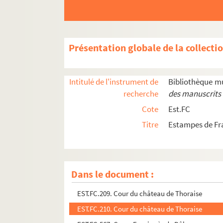
EST.FC.30. Clairval am Doubs
EST.FC.130. Cloître de Montbenoit
EST.FC.493. Collègue des Jésuites à Dôle : Fra
Présentation globale de la collecti
EST.FC.494. Collègue des Jésuites à Dôle : Fra
EST.FC.4018. Commissaire du Directoire éxécutif
Intitulé de l'instrument de
Bibliothèque m
EST.FC.4068. Comptoir des quincailleries réunie
recherche
des manuscrits 
EST.FC.1271. Le Comte d'Astorg, Contre Amiral
Cote
Est.FC
EST.FC.4078. Comtois, Rends-toi...! Pour tes A
Titre
Estampes de Fr
EST.FC.1186. La conquête de la Franche-Comté p
EST.FC.P.287. Cosinus
EST.FC.G.52. Coupe Transversale du Grand Hôte
Dans le document :
EST.FC.234. Une cour à Charriez : Haute-Saône
EST.FC.209. Cour du château de Thoraise
EST.FC.210. Cour du château de Thoraise