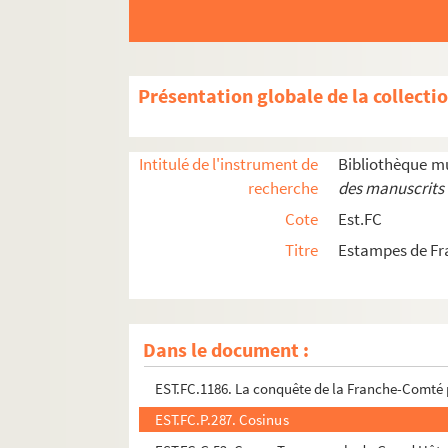
EST.FC.M.59. Le citoyen Courbet par Bertall
EST.FC.M.60. Le citoyen Courbet par Bertall
EST.FC.28. Clairval am Doubs, mit der Doubs : 
Présentation globale de la collecti
EST.FC.29. Clairval am Doubs
EST.FC.30. Clairval am Doubs
Intitulé de l'instrument de
Bibliothèque m
EST.FC.130. Cloître de Montbenoit
recherche
des manuscrits 
EST.FC.493. Collègue des Jésuites à Dôle : Fra
Cote
Est.FC
EST.FC.494. Collègue des Jésuites à Dôle : Fra
Titre
Estampes de Fr
EST.FC.4018. Commissaire du Directoire éxécutif
EST.FC.4068. Comptoir des quincailleries réunie
EST.FC.1271. Le Comte d'Astorg, Contre Amiral
Dans le document :
EST.FC.4078. Comtois, Rends-toi...! Pour tes A
EST.FC.1186. La conquête de la Franche-Comté p
EST.FC.P.287. Cosinus