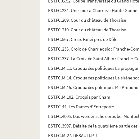
EST.FC.G.52. Coupe Transversale du Grand Hôte
EST.FC.234. Une cour à Charriez : Haute-Saône
EST.FC.209. Cour du château de Thoraise
EST.FC.210. Cour du château de Thoraise
EST.FC.567. Creux Fanei près de Dôle
EST.FC.233. Croix de Charriex sic : Franche-Co
EST.FC.337. La Croix de Saint Albin : Franche-
EST.FC.M.11. Croquades politiques La propaga
EST.FC.M.14. Croquades politiques La sirène soc
EST.FC.M.15. Croquades politiques P.J Proudho
EST.FC.M.102. Croquis par Cham
EST.FC.44. Les Dames d'Entreporte
EST.FC.4005. Das werder'sche corps bei Montbe
EST.FC.3997. Défaite de la quatrième partie des 
EST.FC.M.27. DESAULT.P.J