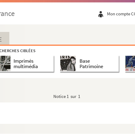
rance
Mon compte C
E
CHERCHES CIBLÉES
Imprimés
Base
multimédia
Patrimoine
d)
Notice
1 sur 1
ienne maison du Bailli à Luxeuil : Franche-Comté