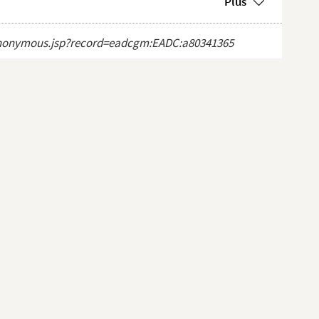
Plus
ct_anonymous.jsp?record=eadcgm:EADC:a80341365