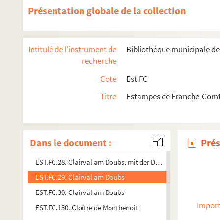
Présentation globale de la collection
EST.FC.G.11. Cheminée de l'hôtel du Cardinal de Jouffroi, an
EST.FC.501. Cheminée de l'Hôtel Froissart à Dôle
EST.FC.M.35. Le chêne d'Ornans
Intitulé de l'instrument de
Bibliothèque municipale d
EST.FC.M.87. Le Christ sur la Croix
recherche
EST.FC.369. Chûte inférieure de l'Ain près des forges de Syrod 
Cote
Est.FC
EST.FC.371. Chûte inférieure de l'Esme près la Billaude : Jura
Titre
Estampes de Franche-Comté
EST.FC.345. Cimetière de Varsognes (Haute-Saône)
EST.FC.346. Cimetière de Varsognes (Haute-Saône)
EST.FC.M.59. Le citoyen Courbet par Bertall
Dans le document :
Prés
EST.FC.M.60. Le citoyen Courbet par Bertall
EST.FC.28. Clairval am Doubs, mit der Doubs : Brücke
EST.FC.29. Clairval am Doubs
EST.FC.30. Clairval am Doubs
Import
EST.FC.130. Cloître de Montbenoit