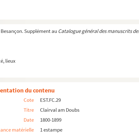
cienne maison du Bailli à Luxeuil : Franche-Comté
e Besançon. Supplément au
Catalogue général des manuscrits des
: Jura
, lieux
entation du contenu
Cote
EST.FC.29
Titre
Clairval am Doubs
Date
1800-1899
ance matérielle
1 estampe