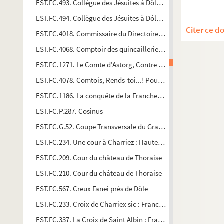
EST.FC.493. Collègue des Jésuites à Dôle : Franche-Comté
EST.FC.494. Collègue des Jésuites à Dôle : Franche-Comté
Citer ce d
EST.FC.4018. Commissaire du Directoire éxécutif près les Trib
EST.FC.4068. Comptoir des quincailleries réunies de l'Est Fe
EST.FC.1271. Le Comte d'Astorg, Contre Amiral
EST.FC.4078. Comtois, Rends-toi...! Pour tes Achats aux Doc
EST.FC.1186. La conquête de la Franche-Comté par Louis XIV 
EST.FC.P.287. Cosinus
EST.FC.G.52. Coupe Transversale du Grand Hôtel Bellevue
EST.FC.234. Une cour à Charriez : Haute-Saône
EST.FC.209. Cour du château de Thoraise
EST.FC.210. Cour du château de Thoraise
EST.FC.567. Creux Fanei près de Dôle
EST.FC.233. Croix de Charriex sic : Franche-Comté
EST.FC.337. La Croix de Saint Albin : Franche-Comté