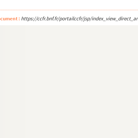
ocument :
https://ccfr.bnf.fr/portailccfr/jsp/index_view_dire
unaux ; Juge de Paix.
sches-le-Chatel (Doubs)
ks Francs-Comtois
: siège de Besançon