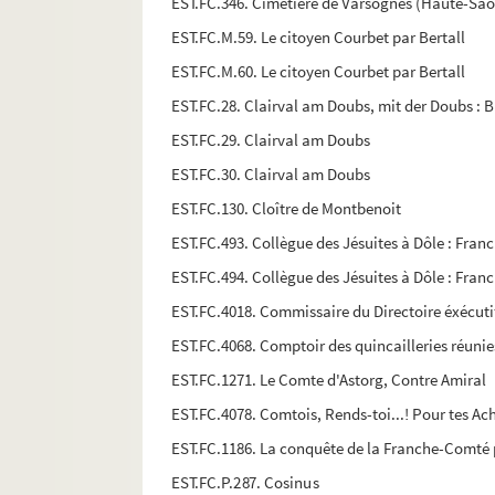
EST.FC.346. Cimetière de Varsognes (Haute-Sa
EST.FC.M.59. Le citoyen Courbet par Bertall
EST.FC.M.60. Le citoyen Courbet par Bertall
EST.FC.28. Clairval am Doubs, mit der Doubs : 
EST.FC.29. Clairval am Doubs
EST.FC.30. Clairval am Doubs
EST.FC.130. Cloître de Montbenoit
EST.FC.493. Collègue des Jésuites à Dôle : Fra
EST.FC.494. Collègue des Jésuites à Dôle : Fra
EST.FC.4018. Commissaire du Directoire éxécutif
EST.FC.4068. Comptoir des quincailleries réunie
EST.FC.1271. Le Comte d'Astorg, Contre Amiral
EST.FC.4078. Comtois, Rends-toi...! Pour tes A
EST.FC.1186. La conquête de la Franche-Comté p
EST.FC.P.287. Cosinus