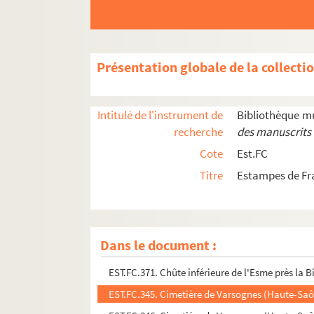
EST.FC.148. Le Château d'Ornans (Collection L
EST.FC.M.37. Le Château d'Ornans
EST.FC.147. Château d'Ornans
Présentation globale de la collecti
EST.FC.464. Chateau Vilain sur la Rivière Dain s
EST.FC.465. Chateau Vilain sur la Rivière Dain s
Intitulé de l'instrument de
Bibliothèque m
EST.FC.458. Chateau-Chalon vu depuis Gaillar
recherche
des manuscrits 
EST.FC.309. Cheminée de l'hôtel du Cardinal de
Cote
Est.FC
EST.FC.G.11. Cheminée de l'hôtel du Cardinal d
Titre
Estampes de Fr
EST.FC.501. Cheminée de l'Hôtel Froissart à Dôl
EST.FC.M.35. Le chêne d'Ornans
EST.FC.M.87. Le Christ sur la Croix
Dans le document :
EST.FC.369. Chûte inférieure de l'Ain près des fo
EST.FC.371. Chûte inférieure de l'Esme près la B
EST.FC.345. Cimetière de Varsognes (Haute-Sa