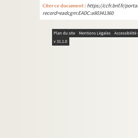
EST.FC.M.27. DESAULT.P.J
Citer ce document :
https://ccfr.bnf.fr/por
EST.FC.380. Descente de la Faucille à Gex, sortie
record=eadcgm:EADC:a80341360
EST.FC.167. Description topographique de la Vil
EST.FC.168. Description topographique de la Vil
Plan du site
Mentions Légales
Accessibilit
EST.FC.169. Description topographique de la Vil
v 31.1.0
EST.FC.170. Description topographique de la Vil
EST.FC.171. Description topographique de la Vil
EST.FC.172. Description topographique de la Vil
EST.FC.254. Dessin d'une écluse en lit de rivière
EST.FC.4168. Dieu soit beny la benediction dei M
EST.FC.M.108. Diplôme Académie des Sciences Be
EST.FC.M.109. Diplôme Académie des Sciences Be
EST.FC.M.110. Diplôme Académie des Sciences Be
EST.FC.M.111. Diplôme Académie des Sciences Be
EST.FC.M.112. Diplôme Académie des Sciences Be