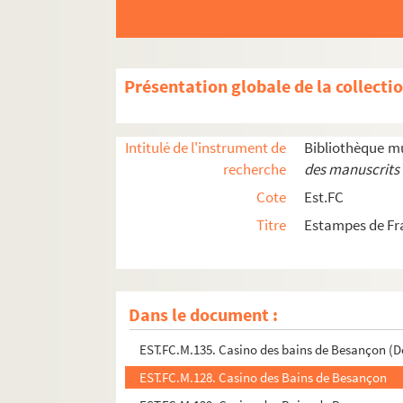
EST.FC.P.113. Carte de visite Anna Maire 1905
EST.FC.P.92. Carte de visite Anna Maire 1906
EST.FC.P.95. Carte de visite Anna Maire 1906
Présentation globale de la collecti
EST.FC.P.98. Carte de visite Anna Maire 1906
EST.FC.441. Cascade de la Billaude (Jura pittor
Intitulé de l'instrument de
Bibliothèque m
EST.FC.387. Cascade de l'Abyme : Franche-Com
recherche
des manuscrits 
EST.FC.388. Cascade de l'Abyme : Franche-Com
Cote
Est.FC
EST.FC.389. Cascade de l'Abyme : Franche-Com
Titre
Estampes de Fr
EST.FC.M.137. Casino de la ville de Besançon
EST.FC.M.132. Casino des bains de Besançon (Do
EST.FC.M.133. Casino des bains de Besançon (Do
Dans le document :
EST.FC.M.134. Casino des Bains de Besançon (Do
EST.FC.M.135. Casino des bains de Besançon (Do
EST.FC.M.128. Casino des Bains de Besançon