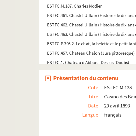
EST.FC.M.187. Charles Nodier
EST.FC.461. Chastel Uillain (Histoire de dix a
EST.FC.462. Chastel Uillain (Histoire de dix a
EST.FC.463. Chastel Uillain (Histoire de dix a
EST.FC.P.303.2. Le chat, la belette et le petit lap
EST.FC.457. Chateau Chalon (Jura pittoresque)
EST.FC.1. Château d'Abbans-Dessus (Doubs)
EST.FC.398. Le Château d'Andelot : Franche-Co
Présentation du contenu
EST.FC.399. Le Château d'Andelot : Franche-Co
Cote
EST.FC.M.128
EST.FC.421. Chateau d'Arlay
Titre
Casino des Bai
EST.FC.423. Chateau d'Arlay
Date
29 avril 1893
EST.FC.229. Château de Beaujeu : Haute-Saône
Langue
français
EST.FC.466. Château de Chevigny
EST.FC.39. Château de Cusance. (Dép.t du Doub