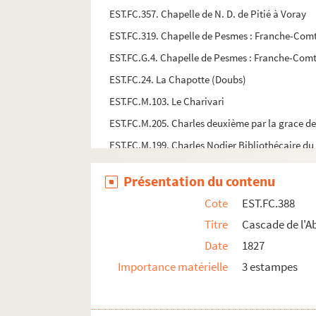
EST.FC.357. Chapelle de N. D. de Pitié à Voray
EST.FC.319. Chapelle de Pesmes : Franche-Com
EST.FC.G.4. Chapelle de Pesmes : Franche-Com
EST.FC.24. La Chapotte (Doubs)
EST.FC.M.103. Le Charivari
EST.FC.M.205. Charles deuxième par la grace d
EST.FC.M.199. Charles Nodier Bibliothécaire du 
EST.FC.M.187. Charles Nodier
Présentation du contenu
EST.FC.461. Chastel Uillain (Histoire de dix a
Cote
EST.FC.388
EST.FC.462. Chastel Uillain (Histoire de dix a
Titre
Cascade de l'
EST.FC.463. Chastel Uillain (Histoire de dix a
Date
1827
EST.FC.P.303.2. Le chat, la belette et le petit lap
Importance matérielle
3 estampes
EST.FC.457. Chateau Chalon (Jura pittoresque)
EST.FC.1. Château d'Abbans-Dessus (Doubs)