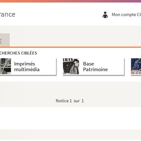
rance
Mon compte C
E
CHERCHES CIBLÉES
Imprimés
Base
multimédia
Patrimoine
Notice
1 sur 1