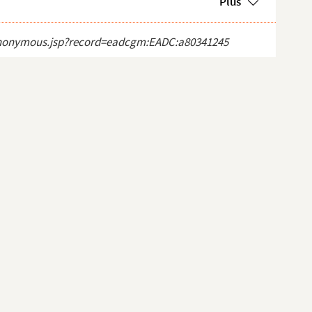
Plus
ct_anonymous.jsp?record=eadcgm:EADC:a80341245