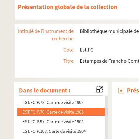
Présentation globale de la collection
EST.FC.P.321. Carte de visite 1899
EST.FC.P.73. Carte de visite 1899
EST.FC.P.319. Carte de visite 1899
Intitulé de l'instrument de
Bibliothèque municipale d
EST.FC.P.69. Carte de visite 1900
recherche
EST.FC.P.94. Carte de visite 1900
Cote
Est.FC
EST.FC.P.68. Carte de visite 1901
Titre
Estampes de Franche-Comté
EST.FC.P.322. Carte de visite 1901
EST.FC.P.71. Carte de visite 1902
EST.FC.P.105. Carte de visite 1902
Dans le document :
Prés
EST.FC.P.324. Carte de visite 1902
EST.FC.P.72. Carte de visite 1902
EST.FC.P.70. Carte de visite 1903
EST.FC.P.97. Carte de visite 1904
EST.FC.P.108. Carte de visite 1904