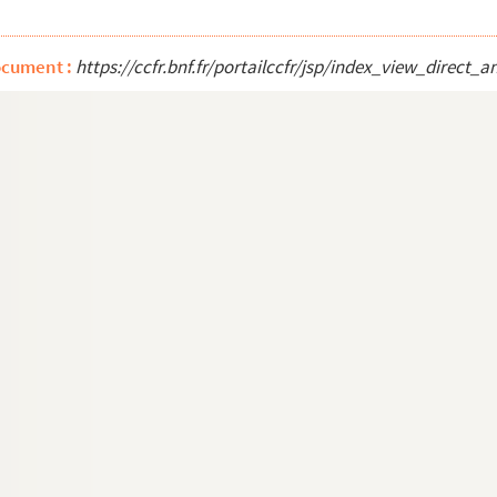
ocument :
https://ccfr.bnf.fr/portailccfr/jsp/index_view_dire