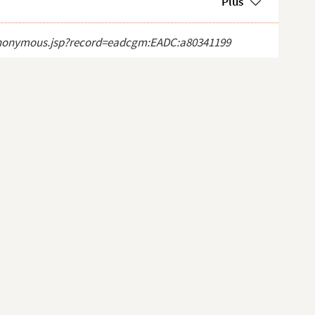
Plus
ct_anonymous.jsp?record=eadcgm:EADC:a80341199