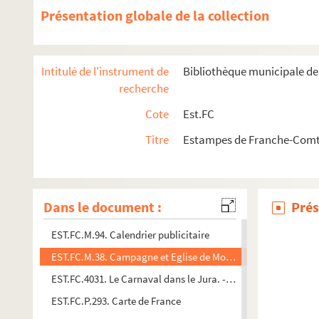
Présentation globale de la collection
EST.FC.19. Bout du Monde
EST.FC.20. Le Bout-du-monde, à Beurre Beure, près de Besan
EST.FC.21. Le Bout-du-monde, à Beurre Beure, près de Besan
Intitulé de l'instrument de
Bibliothèque municipale d
EST.FC.4016. Bressanes des environs de St. Amour
recherche
EST.FC.4211. Breviarium Bisuntinum illmi. ac Rmi. Domini
Cote
Est.FC
EST.FC.1236. La Brot (Besançon) (Chemins celtiques)
Titre
Estampes de Franche-Comté
EST.FC.M.224. C.E.Briseux Architecte
EST.FC.M.91. Calendrier publicitaire
EST.FC.M.92. Calendrier publicitaire
Dans le document :
Prés
EST.FC.M.93. Calendrier publicitaire
EST.FC.M.94. Calendrier publicitaire
EST.FC.M.38. Campagne et Eglise de Moncley
EST.FC.4031. Le Carnaval dans le Jura. - La cavalcade des so
EST.FC.P.293. Carte de France