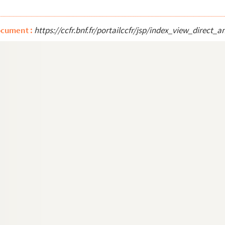
ocument :
https://ccfr.bnf.fr/portailccfr/jsp/index_view_dire