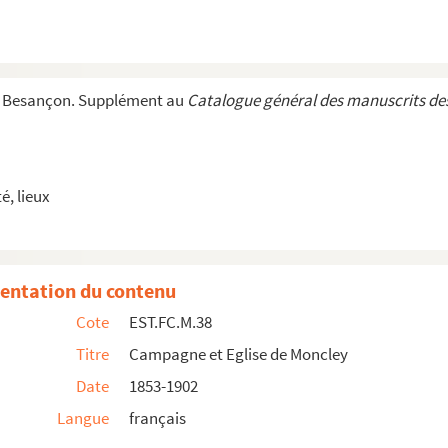
çon. (Doubs.) 1827
çon. (Doubs.) 1827
e Besançon. Supplément au
Catalogue général des manuscrits des
, lieux
entation du contenu
Cote
EST.FC.M.38
Titre
Campagne et Eglise de Moncley
Date
1853-1902
uffleurs, à Saint-Claude
Langue
français