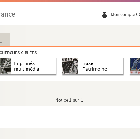
t
rance
Mon compte C
aculé Cœur de Marie,
E
cis où Claude de Jouffroy fit la 1ère expérience de...
CHERCHES CIBLÉES
Imprimés
Base
multimédia
Patrimoine
Notice
1 sur 1