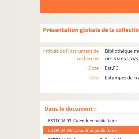
EST.FC.182. Bourg de la Rivière (Riparia) au XVI
EST.FC.18. Bout du Monde
EST.FC.17. Bout du Monde
Présentation globale de la collecti
EST.FC.19. Bout du Monde
EST.FC.20. Le Bout-du-monde, à Beurre Beure, 
Intitulé de l'instrument de
Bibliothèque m
EST.FC.21. Le Bout-du-monde, à Beurre Beure, 
recherche
des manuscrits 
EST.FC.4016. Bressanes des environs de St. Amo
Cote
Est.FC
EST.FC.4211. Breviarium Bisuntinum illmi. ac 
Titre
Estampes de Fr
EST.FC.1236. La Brot (Besançon) (Chemins celt
EST.FC.M.224. C.E.Briseux Architecte
EST.FC.M.91. Calendrier publicitaire
Dans le document :
EST.FC.M.92. Calendrier publicitaire
EST.FC.M.93. Calendrier publicitaire
EST.FC.M.94. Calendrier publicitaire