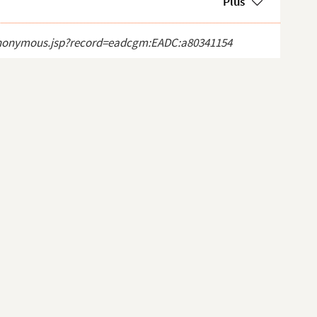
Plus
ct_anonymous.jsp?record=eadcgm:EADC:a80341154