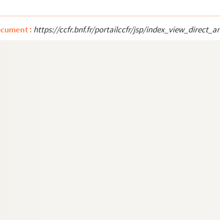
ocument :
https://ccfr.bnf.fr/portailccfr/jsp/index_view_dire
ets d'allumettes pour un sou Sept"