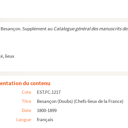
éfaite, au combat de la montagne, où étaient leurs ...
e Besançon. Supplément au
Catalogue général des manuscrits des
e de Besançon (4 Mai 1849)
e de Besançon (4 Mai 1849)
, lieux
entation du contenu
Cote
EST.FC.1217
Titre
Besançon (Doubs) (Chefs-lieux de la France)
Date
1800-1899
Langue
français